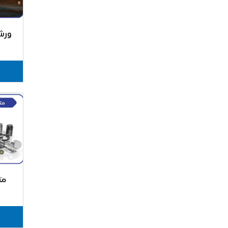
ورشة
مت