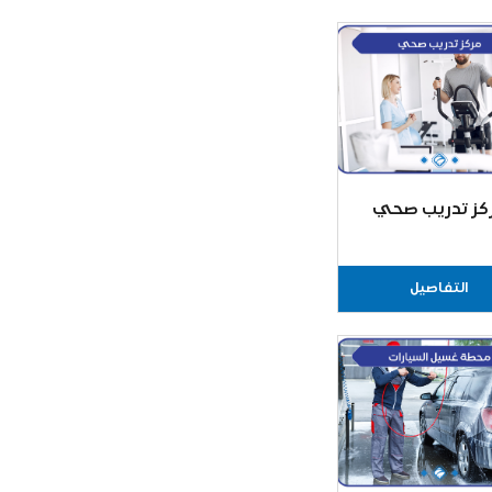
كز تدريب صحي
التفاصيل