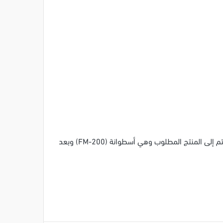
تستخدم الانابيب المصمتة كمواد خام لهذا الخط ويتم اجراءات عمليات معالجة بحيث يتم التقطيع والتشكيل ويتم الثني والثقب حتى يتم إلى المنتج المطلوب وهي أسطوانة (FM-200) وبعد