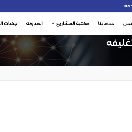
مة
نحن
خدماتنا
مكتبة المشاريع
المدونة
جهات ال
غليفه