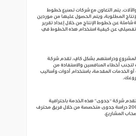
لآلات. يتم التعاون مع شركات تصنيع خطوط
لإنتاج المطلوبة، ويتم الحصول عليها من موردين
شاملة عن خطوط الإنتاج من خلال إعداد تقرير
رح تفصيلي عن كيفية استخدام هذه الخطوط في
ل المشروع ودراستهم بشكل كافٍ. تقدم شركة
لتجنب أخطاء المنافسين والاستفادة من
و الخدمات المقدمة، باستخدام أدوات وأساليب
روعك.
قدم شركة “جدوى” هذه الخدمة باحترافية
عالية، كونها شركة معتمدة ومتخصصة في إعداد دراسات الجدوى باستخدام أفضل الأساليب. نفذت الشركة أكثر من 2000 دراسة جدوى متخصصة من خلال فريق محترف
صحاب المشاريع.