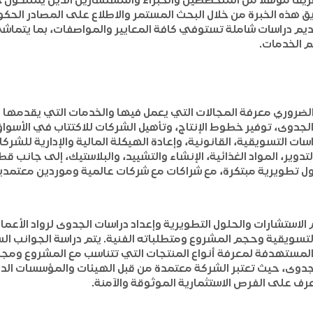
ريق هذه الخبرة من خلال البحث المستمر والاطلاع على المصادر الح
م دراسات شاملة تستوفي كافة المعايير والمواصفات، بما يتماشى م
م الخدمات.
لضروري معرفة المجالات التي يعمل فيها والخدمات التي يقدمها 
جدوى، توفير خطوط الإنتاج، وتأهيل الشركات للاكتتاب في الأسواق
راسات التسويقية، القانونية، وإعادة الهيكلة المالية والإدارية ل
وير، المواد الغذائية، الإنشاء والتشييد، والبلاستيك، إلى جانب قط
ل تطويرية مبتكرة، مع شراكات مع شركات عالمية وموردين معتمدي
تشارات والحلول التطويرية وإعداد دراسات الجدوى لرواد الأعمال
تسويقية وحجم المشروع ومتطلباته الفنية. يتم دراسة الجوانب ال
المستهدفة لمعرفة أنواع المنتجات التي تتناسب مع المشروع ومجال
دوى، حيث تعتبر الشركة معتمدة من قبل الهيئات والمؤسسات الدو
عرف على الفرص الاستثمارية الموثوقة والآمنة.