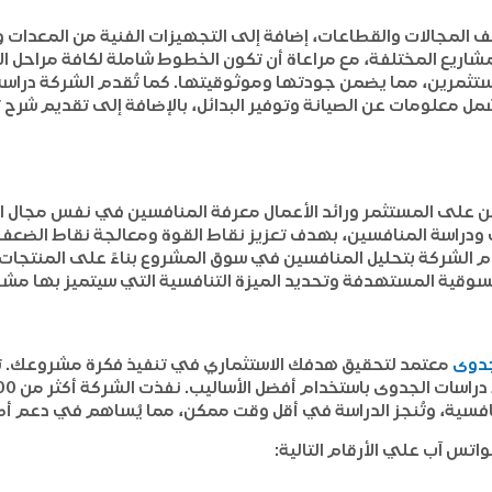
المجالات والقطاعات، إضافة إلى التجهيزات الفنية من المعدات وا
مشاريع المختلفة، مع مراعاة أن تكون الخطوط شاملة لكافة مراحل ا
ستثمرين، مما يضمن جودتها وموثوقيتها. كما تُقدم الشركة دراسة 
شمل معلومات عن الصيانة وتوفير البدائل، بالإضافة إلى تقديم ش
يتعين على المستثمر ورائد الأعمال معرفة المنافسين في نفس مجا
دراسة المنافسين، بهدف تعزيز نقاط القوة ومعالجة نقاط الضعف 
 الشركة بتحليل المنافسين في سوق المشروع بناءً على المنتجات أ
وقية المستهدفة وتحديد الميزة التنافسية التي سيتميز بها مش
جدوى
معتمد لتحقيق هدفك الاستثماري في تنفيذ فكرة مشروعك. ت
نافسية، وتُنجز الدراسة في أقل وقت ممكن، مما يُساهم في دعم أ
واتس آب علي الأرقام التالية: