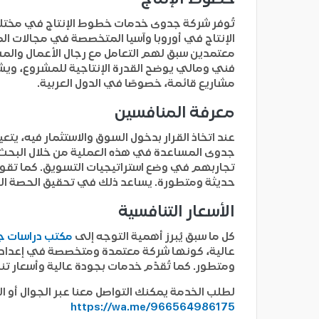
تُوفر شركة جدوى خدمات خطوط الإنتاج في مختلف 
الإنتاج في أوروبا وآسيا المتخصصة في مجالات ال
معتمدين سبق لهم التعامل مع رجال الأعمال والم
فني ومالي يوضح القدرة الإنتاجية للمشروع، وي
مشاريع قائمة، خصوصًا في الدول العربية.
معرفة المنافسين
عند اتخاذ القرار بدخول السوق والاستثمار فيه، 
جدوى المساعدة في هذه العملية من خلال البحث و
تجاربهم في وضع استراتيجيات التسويق. كما تقوم
حديثة ومتطورة. يساعد ذلك في تحقيق الحصة الس
الأسعار التنافسية
كل ما سبق يُبرز أهمية التوجه إلى
مكتب دراسات 
ومتطور. كما تُقدّم خدمات بجودة عالية وأسعار ت
لطلب الخدمة يمكنك التواصل معنا عبر الجوال أو ال
https://wa.me/966564986175