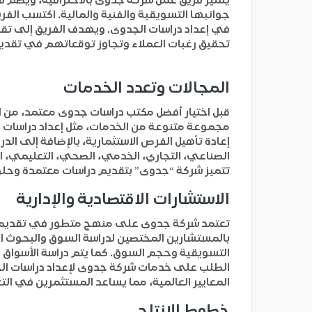
جوانبها التسويقية والفنية والمالية. اكتسب الف
في إعداد دراسات الجدوى. ويهدف الفريق إلى تقدي
تحقيق رغبات العملاء وتجاوز توقعاتهم في تقدي
المجالات وتعدد الخدمات
قبل اختيار أفضل مكتب دراسات جدوى معتمد، من ا
مجموعة متنوعة من الخدمات، مثل إعداد دراسات ال
إعادة تأهيل الفرص الاستثمارية، بالإضافة إلى الد
الصناعي، التجاري، الخدمي، الصحي، التعليمي، التد
تتميز شركة “جدوى” بتقديم دراسات معتمدة وحلو
الاستشارات الاقتصادية والإدارية
تعتمد شركة جدوى على منهج متطور في تقديم الاس
بالمستشارين المختصين لدراسة السوق والبحوث ال
التسويقية وحجم السوق. كما يتم دراسة الأسواق 
الطلب على خدمات شركة جدوى لإعداد دراسات الج
المعايير العالمية، مما يساعد المستثمرين في الت
خطوط الإنتاج