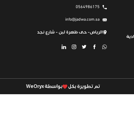
0564986175
info@jadwa.com.sa
الرياض- حى ظهرة لبن - شارع نجد
دية
تم تطويرة بكل
بواسطة WeOryx