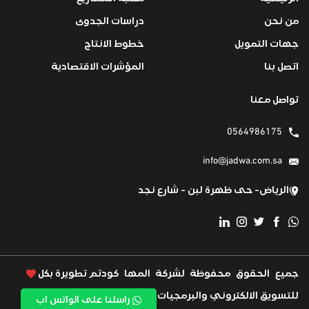
من نحن
دراسات الجدوى
جهات التمويل
خطوط الانتاج
اتصل بنا
المؤشرات الاقتصادية
تواصل معنا
0564986175
info@jadwa.com.sa
الرياض- حى ظهرة لبن - شارع نجد
جميع الحقوق محفوظة لشركة المها كود
تم تطويرة بكل
للتسويق الالكتروني والبرمجيات
بواسطة WeOryx
راسلنا على الواتس اب