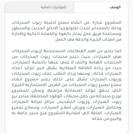
الوصف
المؤشرات المالية
المشروع عبارة عن انشاء مصنع لتعبئة زيوت المحركات
وذلك باستخدام أحدث تكنولوجيا الانتاج الحديث والمتطور
ومساعدة فريق عمل يمتاز بالقوة والكفاءة العالية والادارة
من اصحاب الخبرة والدقة في العمل
كما يعتبر من اهم القطاعات المستخدمة لزيوت المحركات
هي السيارات, حيث تعتبر منتجات زيوت المحركات من
المنتجات الهامة والتى لا غني عنها بالنسبة للسيارات,
حيث مع زيادة الكثافة السكانية بشكل كبير تتزايد اعداد
السيارات كذلك, ومنها يزداد الطلب على زيوت المحركات
وزيوت السيارات بشكل عام, لذلك يعتبر مشروع انشاء
مصنع تصنيع زيوت المحركات من الفرص الاستثمارية الكبيرة
التي تحقق عوائد اقتصادية مرتفعة, ويمكن للمشروع
توزيع منتجاته من خلال محطات الوقود المختلفة, متاجر بيع
زيوت السيارات وزيوت التشحيم, مراكز صيانة السيارات
ومغاسل السيارات, وورش اصلاح السيارات, ومصانع تجميع
السيارات, اضافة الي امكانية المشروع فتح متجر خاصة به
والبيع من خلاله