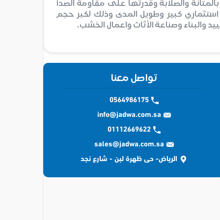
لمتانة والصلابة وقدرتها على مقاومة الصدأ
د استثماري كبير وطويل المدى وذلك لكبر حجم
 والبناء وصناعة الأثاث واعمال الخشب.
تواصل معنا
0564986175
info@jadwa.com.sa
01112669622
sales@jadwa.com.sa
الرياض- حى ظهرة لبن - شارع نجد