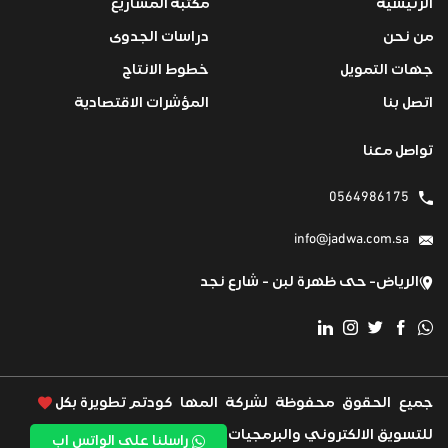
الرئيسية
مكتبة المشاريع
من نحن
دراسات الجدوى
جهات التمويل
خطوط الانتاج
اتصل بنا
المؤشرات الاقتصادية
تواصل معنا
0564986175
info@jadwa.com.sa
الرياض- حى ظهرة لبن - شارع نجد
جميع الحقوق محفوظة لشركة المها كود
تم تطويرة بكل
للتسويق الالكتروني والبرمجيات
بواسطة WeOryx
راسلنا على الواتس اب