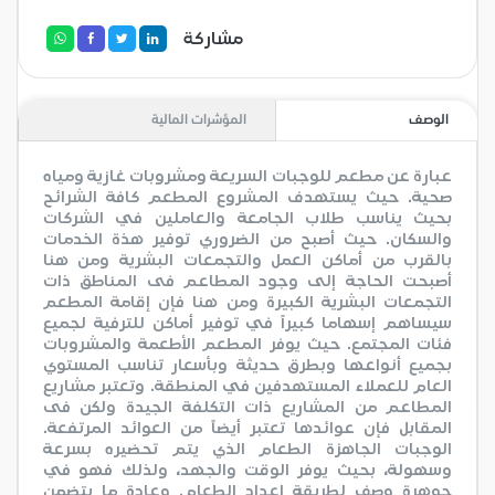
مشاركة
الوصف
المؤشرات المالية
عبارة عن مطعم للوجبات السريعة ومشروبات غازية ومياه
صحية. حيث يستهدف المشروع المطعم كافة الشرائح
بحيث يناسب طلاب الجامعة والعاملين في الشركات
والسكان. حيث أصبح من الضروري توفير هذة الخدمات
بالقرب من أماكن العمل والتجمعات البشرية ومن هنا
أصبحت الحاجة إلى وجود المطاعم فى المناطق ذات
التجمعات البشرية الكبيرة ومن هنا فإن إقامة المطعم
سيساهم إسهاما كبيراً في توفير أماكن للترفية لجميع
فئات المجتمع. حيث يوفر المطعم الأطعمة والمشروبات
بجميع أنواعها وبطرق حديثة وبأسعار تناسب المستوي
العام للعملاء المستهدفين في المنطقة. وتعتبر مشاريع
المطاعم من المشاريع ذات التكلفة الجيدة ولكن فى
المقابل فإن عوائدها تعتبر أيضاً من العوائد المرتفعة.
الوجبات الجاهزة الطعام الذي يتم تحضيره بسرعة
وسهولة، بحيث يوفر الوقت والجهد، ولذلك فهو في
جوهرة وصف لطريقة إعداد الطعام. وعادة ما يتضمن