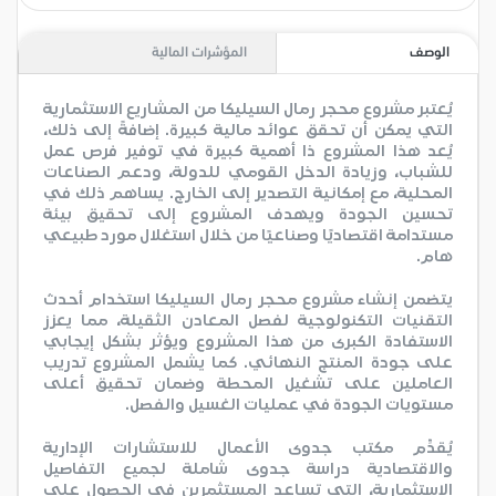
الوصف
المؤشرات المالية
يُعتبر مشروع محجر رمال السيليكا من المشاريع الاستثمارية
التي يمكن أن تحقق عوائد مالية كبيرة. إضافةً إلى ذلك،
يُعد هذا المشروع ذا أهمية كبيرة في توفير فرص عمل
للشباب، وزيادة الدخل القومي للدولة، ودعم الصناعات
المحلية، مع إمكانية التصدير إلى الخارج. يساهم ذلك في
تحسين الجودة ويهدف المشروع إلى تحقيق بيئة
مستدامة اقتصاديًا وصناعيًا من خلال استغلال مورد طبيعي
هام.
يتضمن إنشاء مشروع محجر رمال السيليكا استخدام أحدث
التقنيات التكنولوجية لفصل المعادن الثقيلة، مما يعزز
الاستفادة الكبرى من هذا المشروع ويؤثر بشكل إيجابي
على جودة المنتج النهائي. كما يشمل المشروع تدريب
العاملين على تشغيل المحطة وضمان تحقيق أعلى
مستويات الجودة في عمليات الغسيل والفصل.
يُقدِّم مكتب جدوى الأعمال للاستشارات الإدارية
والاقتصادية دراسة جدوى شاملة لجميع التفاصيل
الاستثمارية، التي تساعد المستثمرين في الحصول على