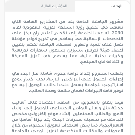
الوصف
المؤشرات المالية
مشروع الجامعة الخاصة يعد من المشاريع الهامة التي
تسهم في تحقيق رؤية المملكة العربية السعودية لعام
2030. تسعى الجامعة إلى تقديم تعليم راقٍ يركز على
التخصصات الإنسانية، مما يساهم في تخريج كوادر مؤهلة
تعمل على تنمية وتطوير المملكة. الجامعة تهتم بتعيين
أعضاء هيئة تدريس متميزين يتمتعون بمهارات تدريسية
وخبرات بحثية عالية، مما يسهم في تعزيز المعرفة
والثقافة في المجتمع.
يتطلب المشروع إعداد دراسة جدوى شاملة قبل البدء في
إجراءات الحصول على التراخيص اللازمة. يجب اختيار موقع
استراتيجي للجامعة يسهل على الطلاب الوصول إليه، مع
توفير كافة الإجراءات لضمان سلامة وصحة الطلاب.
فيما يتعلق بالتسويق، من المهم الاعتماد على أساليب
حديثة مثل وسائل التواصل الاجتماعي للوصول إلى أولياء
الأمور والطلاب المحتملين. إنشاء موقع إلكتروني مخصص
للجامعة مع تحسينه لمحركات البحث يعد جزءًا أساسيًا من
الاستراتيجية. كما يمكن استخدام تسويق المحتوى من خلال
المدونات والمقالات المتخصصة لتعزيز الوعي بالجامعة