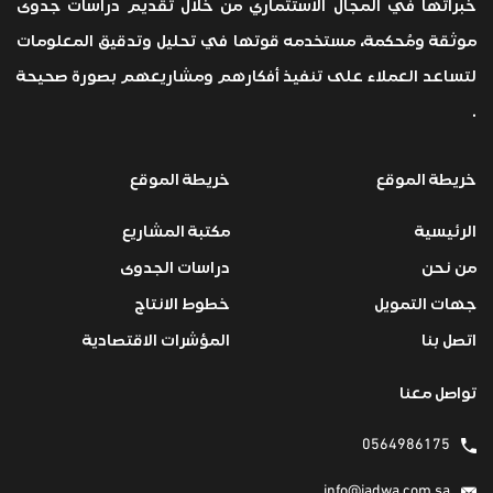
خبراتها في المجال الاستثماري من خلال تقديم دراسات جدوى
موثقة ومُحكمة، مستخدمه قوتها في تحليل وتدقيق المعلومات
لتساعد العملاء على تنفيذ أفكارهم ومشاريعهم بصورة صحيحة
.
خريطة الموقع
خريطة الموقع
الرئيسية
مكتبة المشاريع
من نحن
دراسات الجدوى
جهات التمويل
خطوط الانتاج
اتصل بنا
المؤشرات الاقتصادية
تواصل معنا
0564986175
info@jadwa.com.sa