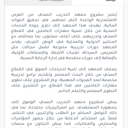
يُعتبر مشروع معهد التدريب الصحي من الفرص
الاستثمارية الواعدة التي تساهم في تحقيق العوائد
المالية. يهدف هذا المعهد إلى تعزيز جودة الخدمات
الصحية من خلال تنمية مهارات العاملين في القطاع
الصحي وتدريبهم على أعلى مستوى، بما يتماشى مع
المعايير الدولية والمحلية في الوطن العربي. يقدم
المعهد دورات تدريبية متنوعة تشمل مجالات مثل
التمريض، الصيدلة، تقنيات الأشعة، والإسعافات الأولية،
بالإضافة إلى دورات متقدمة في إدارة الرعاية الصحية.
يسعى المعهد إلى تلبية احتياجات السوق في القطاع
الصحي من خلال البحث المستمر وتقديم برامج تدريبية
مخصصة لسد الفجوات المهنية. يركز المشروع على تطوير
مهارات العاملين في هذا القطاع، مع التشجيع على
التطوير المستمر والتعلم الدائم.
يمكن لمشروع معهد التدريب الصحي الوصول إلى
جمهوره المستهدف عبر استراتيجيات متعددة، بما في
ذلك التواصل المباشر مع الطلاب والراغبين في التعلم،
فضلاً عن استخدام الدعاية من خلال حضور المؤتمرات
والمعارض والفعاليات. كما يمكن التعاون مع منصات