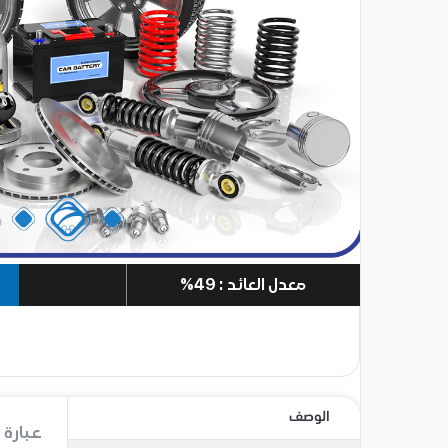
معدل العائد : 49%
الوصف
عبارة 