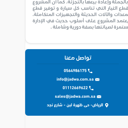
الجملة وإعادة بيعها بالتجزئة. كما أن المشروع
ع الغيار التي تناسب كل سيارة و توفير قطع
لمعدات والآلات الحديثة والتجهيزات المتكاملة.
 يعتمد المشروع على أسلوب حديث في الإدارة
ستمرة لصيانتها بصفة دورية وشاملة .
تواصل معنا
0564986175
info@jadwa.com.sa
01112669622
sales@jadwa.com.sa
الرياض- حى ظهرة لبن - شارع نجد