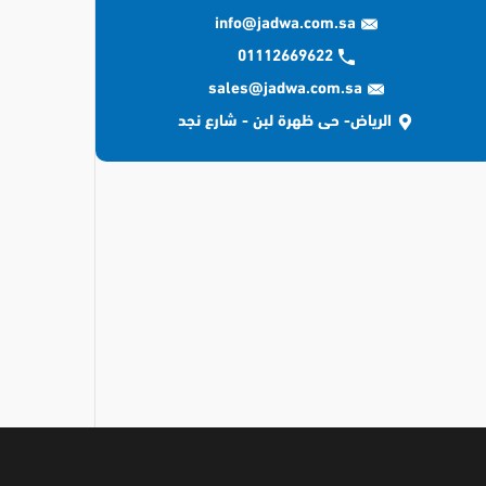
info@jadwa.com.sa
01112669622
sales@jadwa.com.sa
الرياض- حى ظهرة لبن - شارع نجد