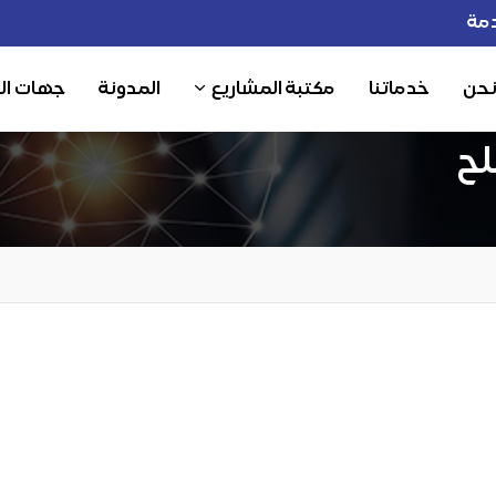
مة
نحن
خدماتنا
مكتبة المشاريع
المدونة
جهات ال
لح