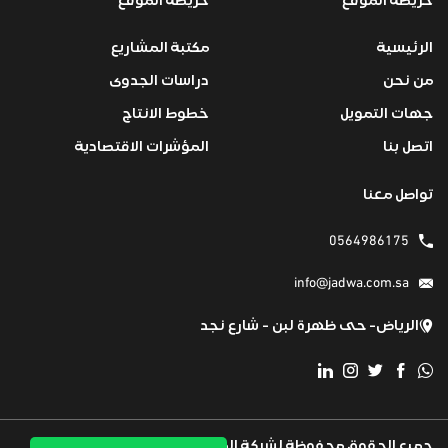
خريطة الموقع
خريطة الموقع
الرئيسية
مكتبة المشاريع
من نحن
دراسات الجدوى
جهات التمويل
خطوط الانتاج
اتصل بنا
المؤشرات الاقتصادية
تواصل معنا
0564986175
info@jadwa.com.sa
الرياض- حى ظهرة لبن - شارع نجد
جميع الحقوق محفوظة لشركة المها كود
تم تطويرة بكل