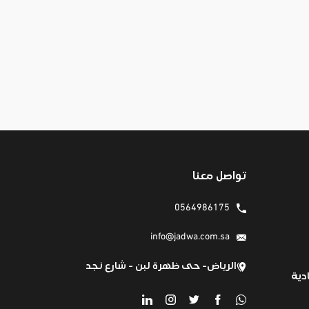
تواصل معنا
0564986175
info@jadwa.com.sa
الرياض- حى ظهرة لبن - شارع نجد
دية