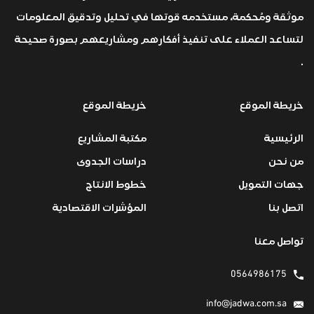
موثقة ومُحكمة، مستخدمه قوتها في تحليل وتدقيق المعلومات
لتساعد العملاء على تنفيذ أفكارهم ومشاريعهم بصورة صحيحة
.
خريطة الموقع
خريطة الموقع
الرئيسية
مكتبة المشاريع
من نحن
دراسات الجدوى
جهات التمويل
خطوط الانتاج
اتصل بنا
المؤشرات الاقتصادية
تواصل معنا
0564986175
info@jadwa.com.sa