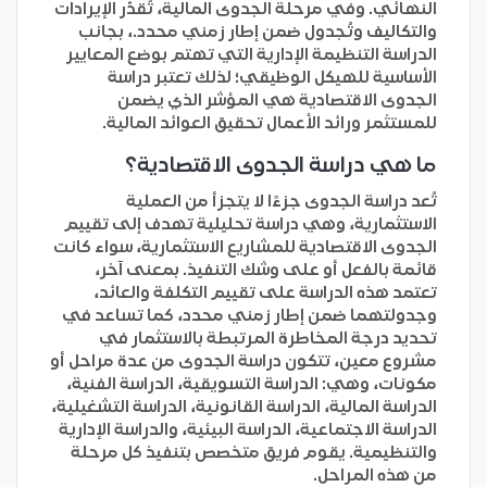
النهائي. وفي مرحلة الجدوى المالية، تُقدّر الإيرادات
والتكاليف وتُجدول ضمن إطار زمني محدد.، بجانب
الدراسة التنظيمة الإدارية التي تهتم بوضع المعايير
الأساسية للهيكل الوظيقي؛ لذلك تعتبر دراسة
الجدوى الاقتصادية هي المؤشر الذي يضمن
للمستثمر ورائد الأعمال تحقيق العوائد المالية.
ما هي دراسة الجدوى الاقتصادية؟
تُعد دراسة الجدوى جزءًا لا يتجزأ من العملية
الاستثمارية، وهي دراسة تحليلية تهدف إلى تقييم
الجدوى الاقتصادية للمشاريع الاستثمارية، سواء كانت
قائمة بالفعل أو على وشك التنفيذ. بمعنى آخر،
تعتمد هذه الدراسة على تقييم التكلفة والعائد،
وجدولتهما ضمن إطار زمني محدد، كما تساعد في
تحديد درجة المخاطرة المرتبطة بالاستثمار في
مشروع معين، تتكون دراسة الجدوى من عدة مراحل أو
مكونات، وهي: الدراسة التسويقية، الدراسة الفنية،
الدراسة المالية، الدراسة القانونية، الدراسة التشغيلية،
الدراسة الاجتماعية، الدراسة البيئية، والدراسة الإدارية
والتنظيمية. يقوم فريق متخصص بتنفيذ كل مرحلة
من هذه المراحل.