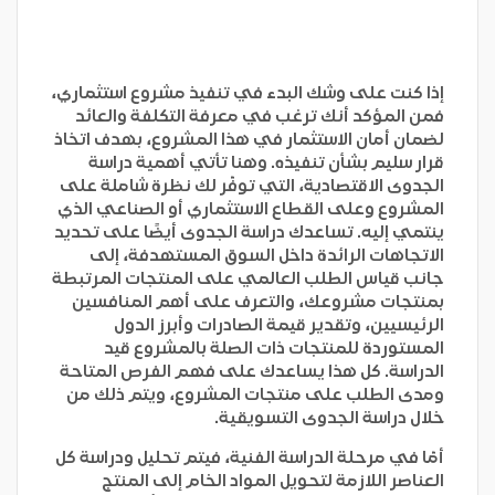
إذا كنت على وشك البدء في تنفيذ مشروع استثماري،
فمن المؤكد أنك ترغب في معرفة التكلفة والعائد
لضمان أمان الاستثمار في هذا المشروع، بهدف اتخاذ
قرار سليم بشأن تنفيذه. وهنا تأتي أهمية دراسة
الجدوى الاقتصادية، التي توفّر لك نظرة شاملة على
المشروع وعلى القطاع الاستثماري أو الصناعي الذي
ينتمي إليه. تساعدك دراسة الجدوى أيضًا على تحديد
الاتجاهات الرائدة داخل السوق المستهدفة، إلى
جانب قياس الطلب العالمي على المنتجات المرتبطة
بمنتجات مشروعك، والتعرف على أهم المنافسين
الرئيسيين، وتقدير قيمة الصادرات وأبرز الدول
المستوردة للمنتجات ذات الصلة بالمشروع قيد
الدراسة. كل هذا يساعدك على فهم الفرص المتاحة
ومدى الطلب على منتجات المشروع، ويتم ذلك من
خلال دراسة الجدوى التسويقية.
أمّا في مرحلة الدراسة الفنية، فيتم تحليل ودراسة كل
العناصر اللازمة لتحويل المواد الخام إلى المنتج