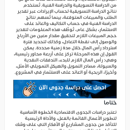
من الدراسة التسويقية والدراسة الفنية. تُستخدم
نتائج الدراسة التسويقية لحساب الإيرادات عبر تقدير
الطلب والمبيعات المتوقعة، بينما تُسهم نتائج
الدراسة الفنية في حساب التكاليف والعائد على
الاستثمار، بشكل عام، تُوظَّف هذه المعلومات لتقدير
حجم المبيعات اللازم لتحقيق مقدار معين من الأرباح
والوصول إلى نقطة التعادل، وكذلك لتحديد فترة
استرداد رأس المال خلال مدة زمنية محددة. يمكن
القول إن هذه المرحلة تركز على أربعة محاور رئيسية،
وهي: رأس المال اللازم للبدء، التدفقات النقدية
والسيولة، مصادر التمويل والهيكل التمويلي الأمثل،
وأخيرًا، الربحية أو العائد على الاستثمار في المشروع.
ختاما
تعتبر دراسات الجدوى الاقتصادية الخطوة الأساسية
لتطوير الأعمال القائمة بالفعل، والأداة الرئيسية
للتأكد من جدوى المشاريع أو الأفكار التي على وشك