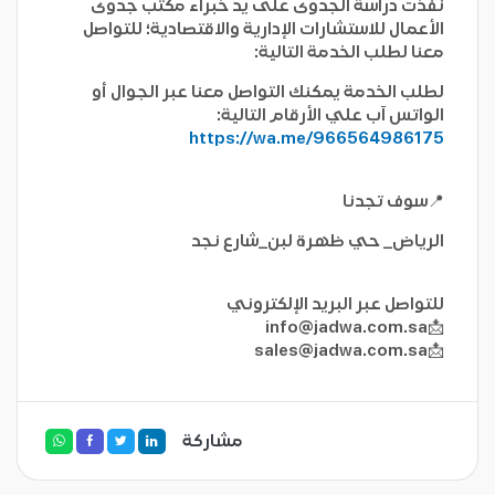
نفذت دراسة الجدوى على يد خبراء مكتب جدوى
الأعمال للاستشارات الإدارية والاقتصادية؛ للتواصل
معنا لطلب الخدمة التالية:
لطلب الخدمة يمكنك التواصل معنا عبر الجوال أو
الواتس آب علي الأرقام التالية:
https://wa.me/966564986175
📍سوف تجدنا
الرياض_ حي ظهرة لبن_شارع نجد
للتواصل عبر البريد الإلكتروني
info@jadwa.com.sa
📩
sales@jadwa.com.sa
📩
مشاركة