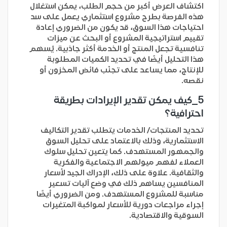
اكتشاف العرض أكبر من حجم الطلب، يمكن استغلال
هذه الفرصة بطرح مشروع استثماري يعمل على سد
احتياجات هذا السوق، قد يكون من الضروري إعادة
تقييم استراتيجية المشروع أو البحث عن ميزات
تنافسية تجعل المنتج أو الخدمة أكثر جاذبية. يُسهم
هذا التحليل أيضًا في تحديد الكميات المطلوبة
للإنتاج، مما يساعد على تجنّب فائض المخزون أو
نقصه.
5_
كيف يمكن تقدير الإيرادات بطريقة
احترافية؟
تحديد المنتجات/ الخدمات يتطلب تقدير التكاليف
الاستثمارية، وذلك بالاعتماد على تحليل السوق
والجمهور المستهدف. كما يتعين تحليل سلوك
العملاء لفهم ميولهم الاجتماعية والفكرية
والثقافية. علاوة على ذلك، الإدراك الجيد لأسعار
المنافسين يساهم ذلك في وضع آليات تسعير
مناسبة للمشروع المستهدف. ومن الضروري أيضًا
إجراء مراجعات دورية للأسعار لمواكبة المتغيرات
السوقية والاقتصادية.