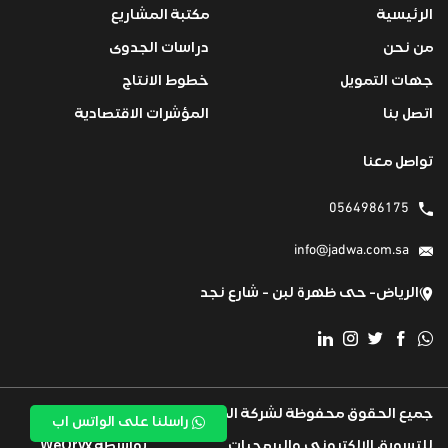
الرئيسية
مكتبة المشاريع
من نحن
دراسات الجدوى
جهات التمويل
خطوط الانتاج
اتصل بنا
المؤشرات الاقتصادية
تواصل معنا
0564986175
info@jadwa.com.sa
الرياض- حى ظهرة لبن - شارع نجد
جميع الحقوق محفوظة لشركة المها كود
تم تطويرة بكل
راسلنا على الواتس اب
للتسويق الالكتروني والبرمجيات
بواسطة WeOryx