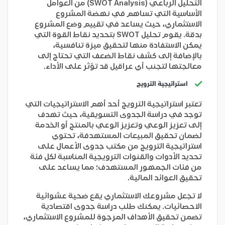
التحليل الرباعي (SWOT Analysis) من العوامل
الأساسية التي تساهم في نهضة المشروع
الاستثماري، حيث يساعد في تقييم وضع المشروع
بدقة. يقوم تحليل SWOT بتحديد نقاط القوة التي
يمكن الاستفادة منها لتحقيق ميزة تنافسية،
بالإضافة إلى كشف نقاط الضعف التي تحتاج إلى
معالجتها لتجنب أي عراقيل قد تؤثر على الأداء.
استراتيجية الترويج
تعتبر استراتيجية الترويج أحد أهم الاستراتيجيات التي
توجد في دراسة الجدوى التسويقية، حيث تهدف
إلى تعزيز الوعي وتعزيز الوعي بالمنتج أو الخدمة
لضمان تحقيق المبيعات المستهدفة، تحتوي
استراتيجية الترويج من مكتب جدوى الأعمال على
تحديد الأدوات والقنوات الترويجية المناسبة لكل فئة
من فئات الجمهور المستهدف؛ مما يساعد على
تحقيق العوائد المالية.
لا تجعل مشروعك الاستثماري يقع ضحية عشوائية
الاحصائيات. يمكنك طلب دراسة جدوى اقتصادية
تضمن تحقيق الأهداف المرجوة للمشروع الاستثماري،