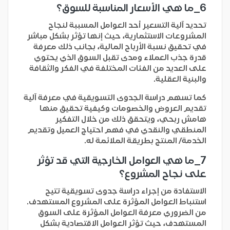
6_
ما هي الأسعار المناسبة للسوق؟
تحديد آلية التسعير أحد العوامل المسببة لنجاح
المشروعات الاستثمارية، حيث إنها تؤثر بشكل مباشر
في تحقيق نسبة الأرباح المالية، بجانب ذلك معرفة
قدرة جذب العملاء ومدى تقبل السوق الذي يحتوي
على العديد من الفئات المختلفة في الفكر والثقافة
والبنية العقلية.
كما تسهم دراسة الجدوى التسويقية في معرفة آلية
تقديم العروض والخصومات وكيفية تحقيق منها
هامش ربحي، ويتحقق ذلك من خلال التفكير
المنطقي والنقدي في فهم احتياج العميل وتقديم
الخدمة/ المنتج بطريقة الملائمة له.
7_
ما هي العوامل الخارجية التي قد تؤثر
على نجاح المشروع؟
الاستفادة من إجراء دراسة جدوى تسويقية تتيح
استنباط العوامل المؤثرة على المشروع المستهدف.
من الضروري معرفة العوامل المؤثرة على السوق
المستهدف، حيث تؤثر العوامل الاقتصادية بشكل