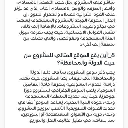
مباشر على المشروع، مثل حجم التضخم الاقتصادي،
وأسعار الصرف، والوضع الاقتصادي العام الذي قد يؤثر
على القوة الشرائية للعملاء واستقرار السوق. إن
إتقان المعرفة الجيدة بالمشروع المستهدف يُسهم
في نجاح وتقييم المشروعات. بالإضافة إلى ذلك،
تشمل العوامل الاجتماعية، حيث يجب معرفة ميول
الفئة المستهدفة وسلوكهم، والتي تختلف من
منطقة إلى أخرى.
8_أين يقع الموقع المثالي للمشروع من
حيث الدولة والمحافظة؟
يجب ذكر موقع المشروع، بما في ذلك الدولة
والمحافظة التي سيقام بها المشروع، حيث تهتم
دراسة الجدوى التسويقية بمعرفة كافة التفاصيل
السوقية. يلعب الموقع الجغرافي للمشروع دورًا
جوهريًا، حيث يتم تحديد المنطقة المستهدفة
ومدى جودة البنية التحتية. يُساعد الموقع أيضًا في
تحديد القنوات التسويقية الأنسب لترويج المشروع،
ومدى قربه من الأسواق المستهدفة أو الموردين،
مما يساهم في تقليل تكاليف النقل والتوزيع.