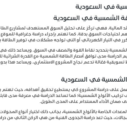
سية في السعودية
طاقة الشمسية في السعودية
عوائد المالية. فهي تركّز على تحليل السوق المستهدف لمشاريع ال
حتياجات السوق بدقة. كما تهتم بإجراء دراسة جغرافية للموقع ال
ر في التيار الكهربائي أو التي تواجه مشكلات في توفير الطاقة 
 الشمسية بتحديد نقاط القوة والضعف في السوق. ويساعد ذلك ف
م الدراسة مدى توافق أسعار الطاقة الشمسية مع القدرة الشرائية 
سويقية فعّالة تدعم نجاح المشروع الاستثماري. ويساعد هذا بدوره
قة الشمسية في السعودية
تعمل على دراسة المشروع كي يستطيع تحقيق أهدافه، حيث تهتم با
ركيب الألواح الشمسية؛ كما تساعد الدراسة في معرفة مدى قابلي
لى ضمان الأداء المستدام على المدى الطويل.
المعدات الخاصة بالألواح الشمسية، بجانب ذلك اختيار أنواع المحو
الات، حيث تعد دراسة الجدوى الفنية من هي الركن الثاني من دراس