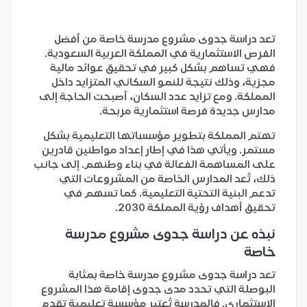
تعد دراسة جدوى مشروع مدرسة خاصة من أفضل
الفرص الاستثمارية في المملكة العربية السعودية.
فهي تساهم بشكل كبير في تحقيق عوائد مالية
مجزية، وذلك نتيجة للنمو السكاني المتزايد داخل
المملكة. ومع تزايد عدد السكان، أصبحت الحاجة إلى
مدارس جديدة فرصة استثمارية مربحة.
تهتم المملكة بتطوير مؤسساتها التعليمية بشكل
مستمر. ويأتي هذا في إطار إعداد مواطنين قادرين
على المساهمة الفعالة في بناء وطنهم. إلى جانب
ذلك، تُعد المدارس الخاصة من المشروعات التي
تدعم البنية التحتية التعليمية. كما تسهم في
تحقيق أهداف رؤية المملكة 2030.
نبذه عن دراسة جدوى مشروع مدرسة
خاصة
تعد دراسة جدوى مشروع مدرسة خاصة بمثابة
البوصلة التي تحدد مدى جدوى إقامة هذا المشروع
الاستثماري. فالمدرسة تُعتبر مؤسسة تعليمية تقدم