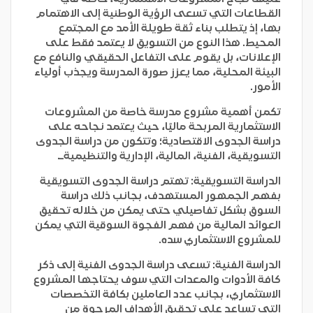
القطاعات التي تسعى الرؤية الوطنية إلى الاهتمام
بها، إذ يتطلب بناء ثقة طويلة الأمد مع المجتمع
المحيط. هذا النوع من التسويق لا يعتمد فقط على
الإعلانات، بل يقوم على التفاعل الحقيقي والنافع مع
البيئة المحلية، مما يعزز صورة المدرسة ويجذب أولياء
الأمور.
تكمن أهمية مشروع مدرسة خاصة من المشروعات
الاستثمارية المربحة ماليًا، حيث يعتمد نجاحه على
دراسة الجدوى الاقتصادية؛ وتتكون من دراسة الجدوى
التسويقية، الفنية، المالية، الإدارية والتنظيميةـ.
الدراسة التسويقية: تهتم دراسة الجدوى التسويقية
بفهم الجمهور المستهدف، بجانب ذلك دراسة
السوق بشكل تفاصيلي حتى يمكن من خلاله تحقيق
العوائد المالية من فهم الفجوة السوقية التي يمكن
للمشروع الاستثماري سده.
الدراسة الفنية: تسعى دراسة الجدوى الفنية إلى ذكر
كافة الأدوات والمعدات التي سوف يحتاجها المشروع
الاستثماري، بجانب عدد العاملين بكافة التخصصات
التي تساعد على تحقيق الأهداف المرجوة من