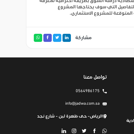
قتصادية دراسة السوق بطريقة احترافية لمعرفة
 التفاصيل التي سوف يحتاجها المشروع
 المتوقعة للمشروع الاستثماري.
مشاركة
تواصل معنا
0564986175
info@jadwa.com.sa
الرياض- حى ظهرة لبن - شارع نجد
دية