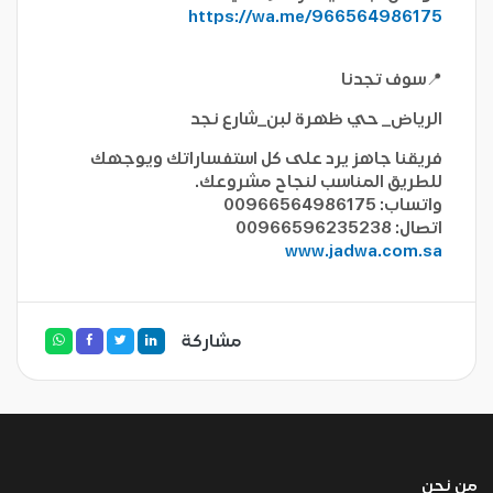
https://wa.me/966564986175
📍سوف تجدنا
الرياض_ حي ظهرة لبن_شارع نجد
فريقنا جاهز يرد على كل استفساراتك ويوجهك
للطريق المناسب لنجاح مشروعك.
واتساب: 00966564986175
اتصال: 00966596235238
www.jadwa.com.sa
مشاركة
من نحن