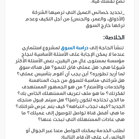
تضع نفسك فيه.
_تحديد خصائص العميل التي ترضيها الشركة
(الأذواق، والعمر، والجنس) من أجل التكيف وعدم
تركها خارج السوق
الخلاصة:
تنشأ الحاجة إلى
دراسة السوق
لمشروع استثماري
عندما لا يمكن الإجابة على الأسئلة الأساسية لنجاح
مؤسسة بمستوى عالٍ من اليقين، بعض الأسئلة الأكثر
شيوعًا هي: هل عملي قابل للنمو؟ هل هناك سوق
لما أريد تطويره؟ أين يجب أن أقوم بتأسيس عملي؟
هل شركتي مناسبة للسوق من حيث المنافسة
والخدمات والأسعار؟ من هو الجمهور المستهدف
لفكرتك؟ ما هو ملف تعريف المستهلك الخاص بك؟
ما الذي تحتاجه لتكون راضيًا؟ هل سيتم قبول منتجك
الجديد؟كيف تجذب انتباهه؟ كيف يتم عرض شركتك؟
ما هي أفضل قناة تواصل للوصول إلى عميلك؟ ما
هي عادات المستهلك التي تبحث عنها؟
لطلب الخدمة يمكنك التواصل معنا عبر الجوال أو
الواتس آب علي الأرقام التالية: