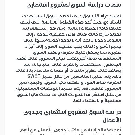
سمات دراسة السوق لمشروع استثماري
تعتمد دراسة السوق على تحديد السوق المستهدف
للمشروع، حيث تُعد هذه الخطوة الأساسية التي تُبنى
عليها كافة الخطوات التالية. ومن هذا المنطلق، يتم
تحديد ما إذا كانت هناك فرص حقيقية للدخول إلى
السوق. وجدير بالذكر أنه لا توجد (خدمة/منتج) تلبي
جميع الأسواق؛ لذلك يجب تقسيم السوق إلى أجزاء
صغيرة، مما يسهل عليك معرفة وفهم السوق
المستهدف بدقة أكبر.يعتمد نجاح المشروع على فهم
الجمهور المستهدف والتعرف على احتياجاته، مما
يساعد على تطوير منتجات أو خدمات ملائمة. بناءً على
ذلك، يتم تحليل المنافسين من خلال تحليل SWOT
لمعرفة نقاط القوة والضعف في السوق، وكيفية تميز
المشروع عنهم. كما يتم تحديد التوجهات المستقبلية
من خلال استشراف التحولات التي قد تحدث في السوق
مستقبلاً والاستعداد لها.
دراسة السوق لمشروع استثماري وجدوى
الأعمال
تُعد هذه الدراسة من مكتب جدوى الأعمال من أهم