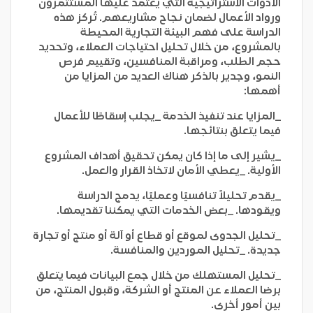
الأدوات الاستراتيجية التي يعتمد عليها المستثمرون
ورواد الأعمال لضمان نجاح مشاريعهم. تُركز هذه
الدراسة على فهم البيئة التجارية المحيطة
بالمشروع، من خلال تحليل احتياجات العملاء، وتحديد
حجم الطلب، ومراقبة المنافسين، وتقييم فرص
النمو، وجدير بالذكر هناك العديد من المزايا من
أهمها:
_المزايا عند تنفيذ الخدمة _يجلب إسقاطًا للأعمال
فيما يتعلق بنتائجها.
_يشير إلى ما إذا كان يمكن تحقيق أهداف المشروع
الأولية. _يعطي الأمان لاتخاذ القرار والعمل.
_يقدم تحليلاً تنافسيًا وعمليًا، يدمج الدراسة
ويقودها. _بعض الخدمات التي يمكننا تقديمها.
_تحليل الجدوى لموقع أو قطاع أو آلة أو منتج أو تجارة
جديدة. _تحليل الموردين والمنافسة.
_تحليل المستهلك من خلال جمع البيانات فيما يتعلق
برضا العملاء عن المنتج أو الشركة، وقبول المنتج، من
بين أمور أخرى.