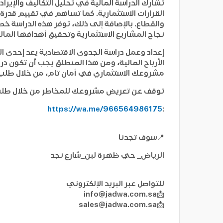
تشارك الدراسة المالية في تحليل التكاليف والإير
القرارات الاستثمارية. كما تساهم في تقييم قدرة
والقطاع. بالإضافة إلى ذلك، توفر هذه الدراسة خ
نجاح المشاريع الاستثمارية وتحقيق أهدافها المالي
إعداد وعمل دراسة الجدوى الاقتصادية يعد إحدى ا
الأرباح المالية، ومن هذا المنطلق يجب أن تكون در
مشروعك الاستثماري في أمان تام، من خلال طلب د
توقف عن تعريض مشروعك للمخاطر من خلال طلب وا
https://wa.me/966564986175
:
📍سوف تجدنا
الرياض_ حي ظهرة لبن_شارع نجد
للتواصل عبر البريد الإلكتروني
info@jadwa.com.sa
📩
sales@jadwa.com.sa
📩