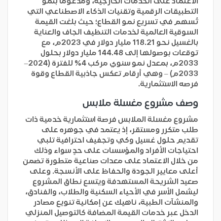
الاعتماد على الخدمات الخارجية، ومدعوماً بنمو
التطبيقات الرقمية وتقنيات الذكاء الاصطناعي التي
تُسهم في تسريع نمو القطاع؛ حيث بلغت القيمة
السوقية العالمية لخدمات التنظيف الجاف والعناية
بالغسيل نحو 118.21 مليار دولار في 2023م، مع
توقعات بوصولها إلى 144.48 مليار دولار بحلول
2033م، بمعدل نمو سنوي مركب 4% للفترة (2024–
2033م) – وهي أرقام تعكس جاذبية القطاع وقوة
فرصه الاستثمارية.
وصف مشروع مغسلة ملابس
مشروع مغسلة الملابس فرصة استثمارية خدمية ذات
طلب متكرر ومستقر، إذ يعتمد في جوهره على
تقديم حلول غسيل وكي وتجفيف احترافية تلبي
احتياجات الأفراد والمؤسسات على حدٍ سواء وذلك
من خلال الاعتماد على معدات صناعية متطورة تضمن
أعلى معايير الجودة والحفاظ على الأنسجة. وعلى
صعيد الشريحة المستهدفة ويتسع نطاق المشروع
ليشمل الأسر في الأحياء السكنية والطلاب، والفنادق،
والمنشآت الطبية، ناهيك عن إمكانية تنويع مصادر
الدخل عبر خدمات القيمة المضافة كالتوصيل المنزلي