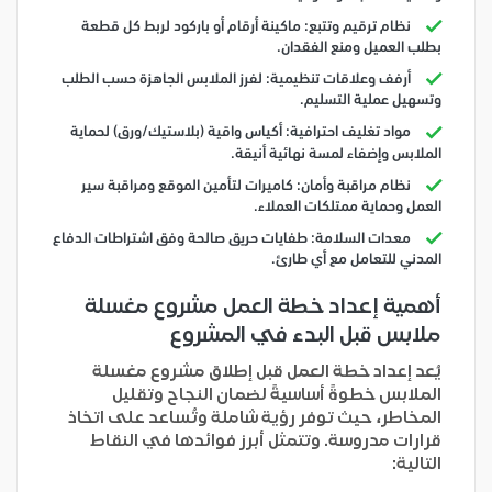
نظام ترقيم وتتبع: ماكينة أرقام أو باركود لربط كل قطعة
بطلب العميل ومنع الفقدان.
أرفف وعلاقات تنظيمية: لفرز الملابس الجاهزة حسب الطلب
وتسهيل عملية التسليم.
مواد تغليف احترافية: أكياس واقية (بلاستيك/ورق) لحماية
الملابس وإضفاء لمسة نهائية أنيقة.
نظام مراقبة وأمان: كاميرات لتأمين الموقع ومراقبة سير
العمل وحماية ممتلكات العملاء.
معدات السلامة: طفايات حريق صالحة وفق اشتراطات الدفاع
المدني للتعامل مع أي طارئ.
أهمية إعداد خطة العمل مشروع مغسلة
ملابس قبل البدء في المشروع
يُعد إعداد خطة العمل قبل إطلاق مشروع مغسلة
الملابس خطوةً أساسيةً لضمان النجاح وتقليل
المخاطر، حيث توفر رؤية شاملة وتُساعد على اتخاذ
قرارات مدروسة. وتتمثل أبرز فوائدها في النقاط
التالية: