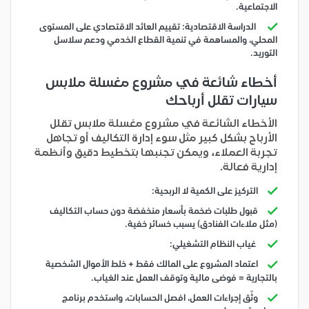
الاجتماعية.
الدراسة الاقتصادية: تقييم العائد الاقتصادي على المستوى
المحلي، والمساهمة في تنمية القطاع الخدمي ودعم سلاسل
التوريد.
أخطاء شائعة في مشروع مغسلة ملابس
سيارات تقلل أرباحك
الأخطاء الشائعة في مشروع مغسلة ملابس تقلل
الأرباح بشكل كبير مثل سوء إدارة التكاليف أو تجاهل
تجربة العملاء، ويمكن تجنبها بتخطيط دقيق وأنظمة
إدارية فعالة.
التركيز على الكمية لا الربحية:
قبول طلبات ضخمة بأسعار منخفضة دون حساب التكاليف
(مثل ملاءات الفنادق) يسبب خسائر خفية.
غياب النظام التشغيلي:
اعتماد المشروع على المالك فقط + خلط الأموال الشخصية
بالتجارية = فوضى مالية وتوقف العمل عند الغياب.
وثّق إجراءات العمل، افصل الحسابات، واستخدم برنامج