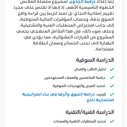
يُعد إعداد
دراسة الجدوى
لمشروع مغسلة الملابس
الخطوة التأسيسية الأهم، إذ إنها لا تقتصر على مجرد
تقييم إمكانية النجاح، بل تمتد لتربط بين قراءة واقع
السوق بدقة، وحساب المؤشرات المالية المتوقعة،
إلى جانب استعراض المتطلبات الفنية والتشغيلية.
وعلى ضوء ذلك، فإن هذا التكامل المنهجي يحمي
المشروع من القرارات العشوائية، مما يؤدي في
النهاية إلى تجنب الخسائر وضمان انطلاقة
مستدامة.
الدراسة السوقية
تحليل الطلب والعرض
دراسة المنافسين والعملاء المستهدفين
تحديد الفرص والتهديدات السوقية
دراسة السوق وأثرها في بناء استراتيجية
للمزيد:
استثمارية ناجح
الدراسة الفنية/التقنية
تحديد المتطلبات التقنية والمعدات