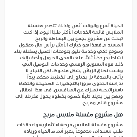
الحياة أسرع والوقت أثمن ولذلك تتصدر مغسلة
الملابس قائمة الخدمات الأكثر طلبًا اليوم إذا كنت
تبحث عن مشروع يجمع بين البساطة والربح
المستدام فهذا هو خيارك الأمثل برأس مال معقول
وموقع ذكي وخدمة تليق بتوقعات العميل يمكنك بناء
نشاط يدر دخلاً ثابتًا على المدى الطويل وأضف إلى
ذلك قوة التسويق الرقمي وخدمات التوصيل التي
وسّعت نطاق الزبائن بشكل ملحوظ. لكن النجاح لا
يأتي بالصدفة بل يحتاج إلى تخطيط محكم يبدأ
بدراسة الجدوى مرورًا بالتجهيزات الصحيحة وانتهاءً
باستراتيجية تميزك عن المنافسين. في هذا المقال
ونضع بين يديك دليلًا خطوة بخطوة يحول فكرتك إلى
مشروع قائم ومربح.
هل مشروع مغسلة ملابس مربح
مشروع مغسلة الملابس فرصة استثمارية واعدة ذات
طلب مستدام، مدفوعاً بتغير أنماط الحياة وزيادة