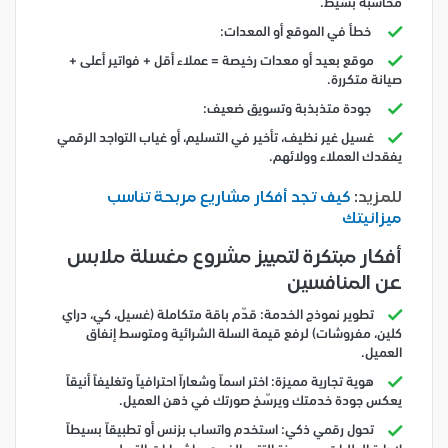
محاسبة بسيط.
خطأ في الموقع أو المعدات:
موقع بعيد أو معدات رخيصة = عملاء أقل + فواتير أعلى +
صيانة متكررة.
جودة متذبذبة وتسويق ضعيف:
غسيل غير نظيف، تأخير في التسليم، أو غياب التواجد الرقمي
يفقدك العملاء وولائهم.
للمزيد:
كيف تجد أفكار مشاريع مربحة تناسب
ميزانيتك
أفكار مبتكرة لتمييز مشروع مغسلة ملابس
عن المنافسين
تطوير نموذج الخدمة: قدّم باقة متكاملة (غسيل، كي، دراي
كلين، مفروشات) لرفع قيمة السلة الشرائية ومتوسط إنفاق
العميل.
هوية تجارية مميزة: اختر اسماً وشعاراً احترافياً وتغليفاً أنيقاً
يعكس جودة خدمتك ويرسّخ صورتك في ذهن العميل.
تحول رقمي ذكي: استخدم واتساب بزنس أو تطبيقاً بسيطاً