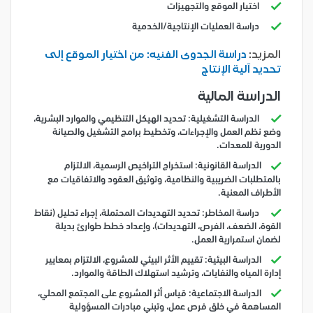
اختيار الموقع والتجهيزات
دراسة العمليات الإنتاجية/الخدمية
المزيد:
دراسة الجدوى الفنيه: من اختيار الموقع إلى
تحديد آلية الإنتا
ج
الدراسة المالية
الدراسة التشغيلية: تحديد الهيكل التنظيمي والموارد البشرية،
وضع نظم العمل والإجراءات، وتخطيط برامج التشغيل والصيانة
الدورية للمعدات.
الدراسة القانونية: استخراج التراخيص الرسمية، الالتزام
بالمتطلبات الضريبية والنظامية، وتوثيق العقود والاتفاقيات مع
الأطراف المعنية.
دراسة المخاطر: تحديد التهديدات المحتملة، إجراء تحليل (نقاط
القوة، الضعف، الفرص، التهديدات)، وإعداد خطط طوارئ بديلة
لضمان استمرارية العمل.
الدراسة البيئية: تقييم الأثر البيئي للمشروع، الالتزام بمعايير
إدارة المياه والنفايات، وترشيد استهلاك الطاقة والموارد.
الدراسة الاجتماعية: قياس أثر المشروع على المجتمع المحلي،
المساهمة في خلق فرص عمل، وتبني مبادرات المسؤولية