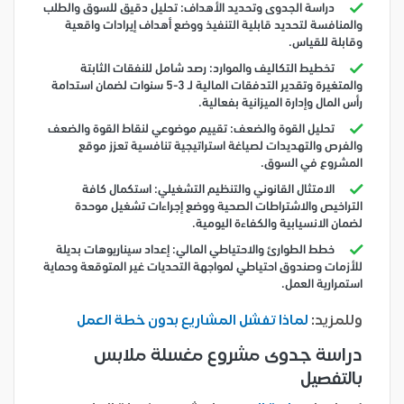
دراسة الجدوى وتحديد الأهداف: تحليل دقيق للسوق والطلب
والمنافسة لتحديد قابلية التنفيذ ووضع أهداف إيرادات واقعية
وقابلة للقياس.
تخطيط التكاليف والموارد: رصد شامل للنفقات الثابتة
والمتغيرة وتقدير التدفقات المالية لـ 3-5 سنوات لضمان استدامة
رأس المال وإدارة الميزانية بفعالية.
تحليل القوة والضعف: تقييم موضوعي لنقاط القوة والضعف
والفرص والتهديدات لصياغة استراتيجية تنافسية تعزز موقع
المشروع في السوق.
الامتثال القانوني والتنظيم التشغيلي: استكمال كافة
التراخيص والاشتراطات الصحية ووضع إجراءات تشغيل موحدة
لضمان الانسيابية والكفاءة اليومية.
خطط الطوارئ والاحتياطي المالي: إعداد سيناريوهات بديلة
للأزمات وصندوق احتياطي لمواجهة التحديات غير المتوقعة وحماية
استمرارية العمل.
وللمزيد:
ل
ماذا تفشل المشاريع بدون خطة العمل
دراسة جدوى مشروع مغسلة ملابس
بالتفصيل