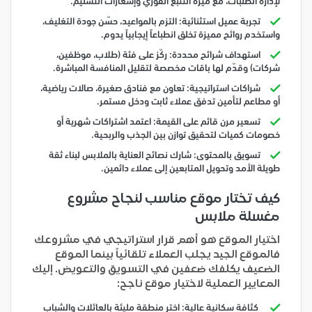
لإدارة الطلبات، مع ميزة التتبع الفوري وإشعارات التسليم.
تجربة عميل استثنائية: التزم بالمواعيد، حسّن جودة التغليف،
واستخدم روائح مميزة تخلق انطباعاً إيجابياً يدوم.
استهداف شرائح محددة: ركّز على فئة (طلاب، موظفين،
شركات) وقدّم لها باقات مخصصة لتقليل المنافسة المباشرة.
شراكات استراتيجية: تعاون مع فنادق صغيرة، صالات رياضية،
أو مطاعم لتأمين تدفق عملاء ثابت ودخل مستمر.
تسعير مرن قائم على القيمة: اعتمد اشتراكات شهرية أو
خصومات كميات لتحقيق توازن بين الجذب والربحية.
تسويق بالمحتوى: شارك نصائح العناية بالملابس لبناء ثقة
طويلة الأمد وتحويل المتابعين إلى عملاء دائمين.
كيف تختار موقع مناسب لنجاح مشروع
مغسلة ملابس
اختيار الموقع هو أهم قرار استراتيجي في مشروعك
فالموقع الجيد يجلب العملاء تلقائياً بينما الموقع
الضعيف يكلفك ضعفين في التسويق والتعويض. إليك
المعايير العملية لاختيار موقع ناجح:
كثافة سكانية عالية: اختر منطقة مليئة بالعائلات والشباب