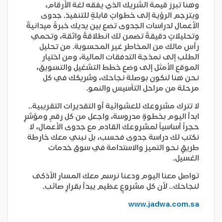
وهنا تبرز قيمة الشريك الذي يفقه لغة الأرقام،
ويترجم الرؤية إلى خطواتٍ قابلةٍ للتنفيذ. جدوى
الأعمال لدراسات الجدوى تضع بين يديك خبرةً ميدانيةً
وتحليلاتٍ دقيقةً تضمن لك انطلاقةً واثقة، وتحمي
رأس مالك من المخاطر غير المحسوبة. من تحليل
الطلب إلى نمذجة التدفقات المالية، ومن اختيار
الموقع الأمثل إلى وضع خطط التشغيل والتسويق،
نحن هنا لنكون بوصلة نجاحك، وشريكك في كل
مرحلة من مراحل التأسيس والنمو.
لا تترك مشروعك للعشوائية أو التقديرات التقريبية..
ابدأ اليوم بخطوةٍ مدروسة، واجعل من كل رقمٍ ومؤشرٍ
حجراً أساسياً لمشروعك القادم مع جدوى الأعمال، لا
نكتب لك دراسة جدوى فحسب، بل نبني معك خارطة
طريقٍ نحو التميز والاستدامة في سوق خدمات
الغسيل.
تواصل معنا اليوم ودعنا نرسم معك المسار الأذكى
لنجاحك.. لأن كل مشروعٍ عظيم يبدأ بقرارٍ صائب.
www.jadwa.com.sa