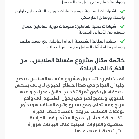
وموافقة دفاع مدني قبل بدء التشغيل.
اشتراطات السلامة: توفير طفايات حريق صالحة، مخارج طوارئ
واضحة، ووسائل إنذار مبكر.
شهادات صحية للعاملين: فحوصات دورية للعاملين لضمان
خلوهم من الأمراض المعدية.
معايير النظافة الشخصية: التزام العاملين بزي موحد نظيف
ومعايير نظافة أثناء التعامل مع ملابس العملاء.
خاتمة مقال مشروع مغسلة الملابس.. من
الفكرة إلى الريادة
في ختام رحلتنا حول مشروع مغسلة الملابس، يتضح
جلياً أن النجاح في هذا القطاع الحيوي لا يأتي بمحض
الصدفة، بل يكون ثمرة تخطيطٍ دقيق، وقراءةٍ واعية
للسوق، وتنفيذٍ احترافي يحوّل الطموح إلى واقعٍ
مربحٍ ومستدام. ومع تسارع وتيرة المنافسة وتطور
توقعات العملاء، لم يعد الاعتماد على الخبرة
التقليدية كافياً، بل أصبح الاستثمار في الدراسة
المهنية والقرارات المبنية على البيانات ضرورةً
استراتيجية لا غنى عنها.