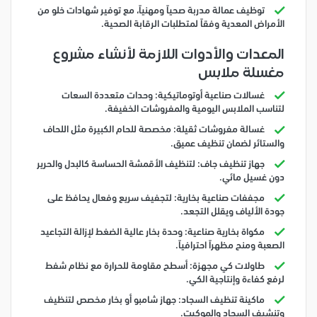
توظيف عمالة مدربة صحياً ومهنياً، مع توفير شهادات خلو من
الأمراض المعدية وفقاً لمتطلبات الرقابة الصحية.
المعدات والأدوات اللازمة لأنشاء مشروع
مغسلة ملابس
غسالات صناعية أوتوماتيكية: وحدات متعددة السعات
لتناسب الملابس اليومية والمفروشات الخفيفة.
غسالة مفروشات ثقيلة: مخصصة للحام الكبيرة مثل اللحاف
والستائر لضمان تنظيف عميق.
جهاز تنظيف جاف: لتنظيف الأقمشة الحساسة كالبدل والحرير
دون غسيل مائي.
مجففات صناعية بخارية: لتجفيف سريع وفعال يحافظ على
جودة الألياف ويقلل التجعد.
مكواة بخارية صناعية: وحدة بخار عالية الضغط لإزالة التجاعيد
الصعبة ومنح مظهراً احترافياً.
طاولات كي مجهزة: أسطح مقاومة للحرارة مع نظام شفط
لرفع كفاءة وإنتاجية الكي.
ماكينة تنظيف السجاد: جهاز شامبو أو بخار مخصص لتنظيف
وتنشيف السجاد والموكيت.