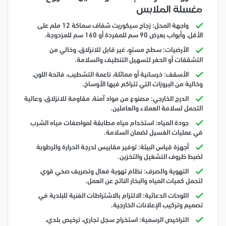
مغسلة الملابس
واجهة المحل: زجاج سيكوريت شفاف سماكة 12 ملم على
الأقل، وأبواب بعرض 90 سم للمفردة أو 160 سم للمزدوجة.
الأرضيات: سطح مستوٍ، غير قابل للانزلاق، وخالي من
التشققات أو الحفر لتسهيل التنظيف والسلامة.
الأسقف: خرسانية أو مماثلة، ناعمة التشطيب، فاتحة اللون،
وخالية من البروزات التي تتراكم فيها الأوساخ.
الدرج الخارجي: مصنوع من مواد آمنة، مقاومة للانزلاق، وعالية
التحمل لسلامة العملاء والعاملين.
جودة المياه: استخدام مياه مطابقة لمواصفات مياه الشرب
في عمليات الغسيل لضمان السلامة.
أجهزة قياس البيئة: توفير مقاييس لدرجة الحرارة والرطوبة
لضبط ظروف التشغيل والتخزين.
التهوية والصرف: نظام تهوية فعال وتصريف صحي قوي
لتحمل كميات المياه والبخار الناتج عن العمل.
اللوحات الدعائية: الالتزام بالاشتراطات الفنية للبلدية في
تصميم وتركيب الإعلانات الخارجية.
التراخيص الرسمية: استخراج سجل تجاري، ترخيص بلدي،