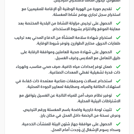
المفوض، ليكون أساساً لاستخراج التراخيص.
تقديم صورة من الهوية الوطنية (أو الإقامة للمقيمين) مع
استخراج سجل تجاري يوضح نشاط المغسلة.
الحصول على ترخيص مزاولة النشاط من البلدية المختصة بعد
معاينة الموقع والالتزام بشروط الاستخدام.
استخراج شهادة سلامة المنشأة من الدفاع المدني بعد تركيب
طفايات الحريق، مخارج الطوارئ، وتوفر شروط الوقاية.
الحصول على شهادة صحية للعاملين وموافقة الرقابة على
طرق التعامل مع الملابس وغرف الغسيل.
ضمان توفر إمدادات مياه كافية، صرف صحي مناسب، وكهرباء
ذات قدرة تشغيلية تغطي المعدات الصناعية.
استخدام غسالات ومجففات صناعية معتمدة ذات كفاءة في
استهلاك الطاقة والمياه، ومطابقة لمعايير الجودة المحلية.
توفير نظام صرف آمن للمياه الناتجة عن الغسيل يتوافق مع
الاشتراطات البيئية المحلية.
تثبيت لوحة خارجية واضحة باسم المغسلة ورقم الترخيص،
وعرض نسخة من الرخصة داخل المحل في مكان بارز.
الحصول على موافقة جهاز شئون البيئة للمنشآت الخدمية،
وسداد رسوم الإشغال إن وُجدت أمام المحل.