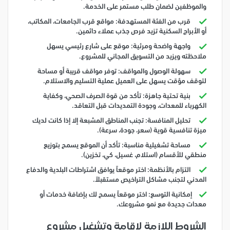
والموظفين لضمان طلب مستمر على الخدمة.
قرب من الفئة المستهدفة: مواقع قرب الجامعات، المكاتب،
أو الأبراج السكنية تزيد فرص جذب عملاء دائمين.
واجهة واضحة ومرئية: موقع على شارع رئيسي يسهل
ملاحظته ويزيد من التسويق المجاني للمشروع.
سهولة الوصول والمواقف: توفر مواقف قريبة أو مساحة
لتوقف مؤقت يسهل على العميل عملية التسليم والاستلام.
بنية تحتية جاهزة: تأكد من قوة الصرف الصحي، وكفاية
الكهرباء للمعدات، وجودة التمديدات قبل التعاقد.
تحليل المنافسة: تجنب المناطق المشبعة إلا إذا كانت لديك
ميزة تنافسية قوية (سعر، جودة، سرعة).
مساحة تشغيلية مناسبة: تأكد أن الموقع يسمح بتوزيع
منطقي للأقسام (استلام، غسيل، كي، تخزين).
التزام بالأنظمة: اختر موقعاً يوافق اشتراطات البلدية والدفاع
المدني لتجنب مشاكل التراخيص مستقبلاً.
إمكانية التوسع: اختر موقعاً يسمح لك بإضافة خدمات أو
معدات جديدة مع نمو مشروعك.
الشروط اللازمة لإقامة وتشغيل مشروع