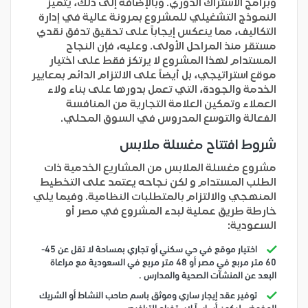
وبرامج الاشتراك الدوري. وبالإضافة إلى ذلك، يتميز
النموذج التشغيلي للمشروع بمرونة عالية في إدارة
التكاليف، مما ينعكس إيجاباً على تحقيق تدفق نقدي
مستقر منذ المراحل الأولى. وعليه، فإن النجاح
المستدام لهذا المشروع لا يرتكز فقط على اختيار
موقع استراتيجي، بل أيضاً على الالتزام الدائم بمعايير
الخدمة والجودة، التي تعمل بدورها على بناء ولاء
العملاء وتمكين العلامة التجارية من المنافسة
الفعالة والتوسع المدروس في السوق المحلي.
شروط افتتاح مغسلة ملابس
مشروع مغسلة الملابس من المشاريع الخدمية ذات
الطلب المستدام و لكن نجاحه يعتمد على التخطيط
المنهجي والالتزام بالمتطلبات النظامية. وفيما يلي
خارطة طريق عملية لبدء المشروع في مصر أو
السعودية:
اختيار موقع في حي سكني أو تجاري بمساحة لا تقل عن 45-
60 متر مربع في مصر أو 48 متر مربع في السعودية مع مراعاة
البعد عن المنشآت الصحية والمدارس .
توفير عقد إيجار ساري وموثق باسم صاحب النشاط أو الشريك