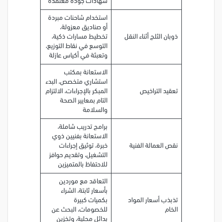
شهادات جودة معتمدة
استخدام شاحنات مبردة
أو صناديق معزولة،
ذوبان الثلج أثناء النقل
تخطيط مسارات ذكية،
التوسع في نقاط التوزيع،
وتعبئة في أكياس عازلة
الاستعانة بمكتب
استشاري متخصص، البدء
تعقيد التراخيص
المبكر بالإجراءات، الالتزام
التام بمعايير الصحة
والسلامة
برامج تدريب شاملة،
الاستعانة بفنيين ذوي
نقص العمالة الفنية
خبرة، توثيق إجراءات
التشغيل، وتقديم حوافز
للاحتفاظ بالمتميزين
التعاقد مع موردين
بأسعار ثابتة، الشراء
تذبذب أسعار المواد
بكميات كبيرة
الخام
للخصومات، البحث عن
بدائل محلية، وتخزين