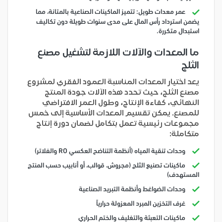
عمر معدات طويل: تتميز الماكينات الصناعية بالمتانة، مما
يضمن استرداد رأس المال على مدى سنوات طويلة دون تكاليف
استبدال متكررة.
ما المعدات والآلات اللازمة لتشغيل مصنع
الثلج
يعد اختيار المعدات المناسبة العمود الفقري لمشروع
مصنع الثلج، حيث تحدد هذه الآلات جودة المنتج
النهائي، كفاءة الإنتاج، وطول العمر الافتراضي
للمصنع. يمكن تقسيم المعدات الأساسية إلى خمس
مجموعات رئيسية تعمل بتكامل لضمان دورة إنتاج
متكاملة:
وحدات تنقية المياه (أنظمة التناضح العكسي RO والفلاتر)
ماكينات تصنيع الثلج (مجروش، قوالب، أو أنابيب حسب المنتج
المستهدف)
وحدات الضواغط وأنظمة التبريد الصناعية
غرف التخزين المبرد المعزولة حرارياً
ماكينات التعبئة والتغليف والختم الحراري