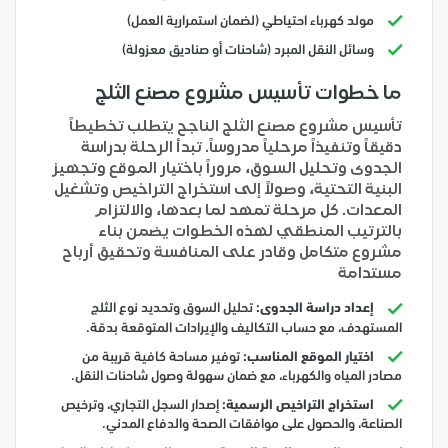
مولد كهرباء احتياطي (لضمان استمرارية العمل)
وسائل النقل المبرد (شاحنات أو صناديق معزولة)
ما خطوات تأسيس مشروع مصنع الثلج
تأسيس مشروع مصنع الثلج الناجح يتطلب تخطيطاً
دقيقاً وتنفيذاً مرحلياً مدروساً. تبدأ الرحلة بدراسة
الجدوى وتحليل السوق، مروراً باختيار الموقع وتجهيز
البنية التحتية، وصولاً إلى استخراج التراخيص وتشغيل
المعدات. كل مرحلة تمهد لما بعدها، والالتزام
بالترتيب المنطقي لهذه الخطوات يضمن بناء
مشروع متكامل وقادر على المنافسة وتحقيق أرباح
مستدامة
إعداد دراسة الجدوى:
تحليل السوق وتحديد نوع الثلج
المستهدف، مع حساب التكاليف والإيرادات المتوقعة بدقة.
اختيار الموقع المناسب:
توفير مساحة كافية قريبة من
مصادر المياه والكهرباء، مع ضمان سهولة وصول شاحنات النقل.
استخراج التراخيص الرسمية:
إصدار السجل التجاري، وترخيص
الصناعة، والحصول على موافقات الصحة والدفاع المدني.