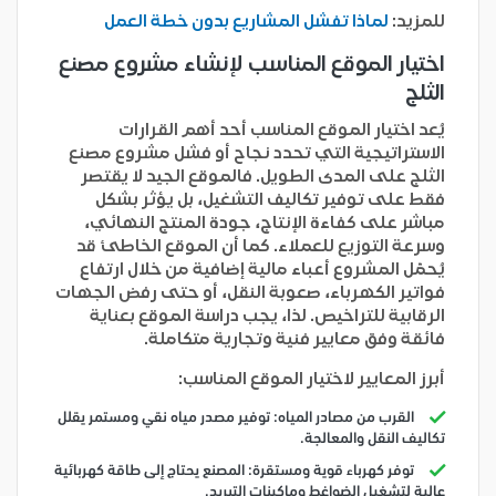
للمزيد:
لماذا تفشل المشاريع بدون خطة العمل
اختيار الموقع المناسب لإنشاء مشروع مصنع
الثلج
يُعد اختيار الموقع المناسب أحد أهم القرارات
الاستراتيجية التي تحدد نجاح أو فشل مشروع مصنع
الثلج على المدى الطويل. فالموقع الجيد لا يقتصر
فقط على توفير تكاليف التشغيل، بل يؤثر بشكل
مباشر على كفاءة الإنتاج، جودة المنتج النهائي،
وسرعة التوزيع للعملاء. كما أن الموقع الخاطئ قد
يُحمّل المشروع أعباء مالية إضافية من خلال ارتفاع
فواتير الكهرباء، صعوبة النقل، أو حتى رفض الجهات
الرقابية للتراخيص. لذا، يجب دراسة الموقع بعناية
فائقة وفق معايير فنية وتجارية متكاملة.
أبرز المعايير لاختيار الموقع المناسب:
القرب من مصادر المياه: توفير مصدر مياه نقي ومستمر يقلل
تكاليف النقل والمعالجة.
توفر كهرباء قوية ومستقرة: المصنع يحتاج إلى طاقة كهربائية
عالية لتشغيل الضواغط وماكينات التبريد.