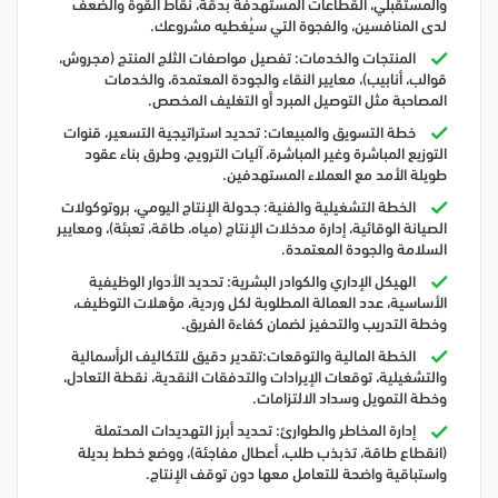
والمستقبلي، القطاعات المستهدفة بدقة، نقاط القوة والضعف
لدى المنافسين، والفجوة التي سيُغطيه مشروعك.
المنتجات والخدمات: تفصيل مواصفات الثلج المنتج (مجروش،
قوالب، أنابيب)، معايير النقاء والجودة المعتمدة، والخدمات
المصاحبة مثل التوصيل المبرد أو التغليف المخصص.
خطة التسويق والمبيعات: تحديد استراتيجية التسعير، قنوات
التوزيع المباشرة وغير المباشرة، آليات الترويج، وطرق بناء عقود
طويلة الأمد مع العملاء المستهدفين.
الخطة التشغيلية والفنية: جدولة الإنتاج اليومي، بروتوكولات
الصيانة الوقائية، إدارة مدخلات الإنتاج (مياه، طاقة، تعبئة)، ومعايير
السلامة والجودة المعتمدة.
الهيكل الإداري والكوادر البشرية: تحديد الأدوار الوظيفية
الأساسية، عدد العمالة المطلوبة لكل وردية، مؤهلات التوظيف،
وخطة التدريب والتحفيز لضمان كفاءة الفريق.
الخطة المالية والتوقعات:تقدير دقيق للتكاليف الرأسمالية
والتشغيلية، توقعات الإيرادات والتدفقات النقدية، نقطة التعادل،
وخطة التمويل وسداد الالتزامات.
إدارة المخاطر والطوارئ: تحديد أبرز التهديدات المحتملة
(انقطاع طاقة، تذبذب طلب، أعطال مفاجئة)، ووضع خطط بديلة
واستباقية واضحة للتعامل معها دون توقف الإنتاج.