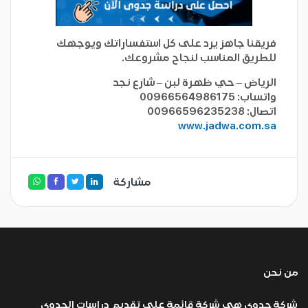
فريقنا جاهز يرد على كل استفساراتك ويوجهك
للطريق المناسب لنجاح مشروعك.
الرياض – حي ظهرة لبن – شارع نجد
واتساب: 00966564986175
اتصال: 00966596235238
www.jadwa.com.sa
مشاركة
من نحن
شركة جدوى هي شركة قائمة على تقديم دراسات الجدوى