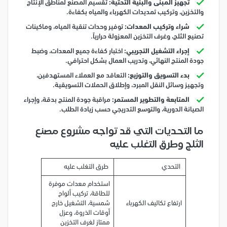
تجهيز المبنى والبنية التحتية:
تقسيم المصنع لمناطق الإنتاج
والتخزين، وتركيب تمديدات الكهرباء والمياه بكفاءة.
شراء وتركيب المعدات:
توفير وحدات تنقية المياه، وماكينات
تصنيع الثلج، وغرف التخزين المعزولة حرارياً.
إجراء التشغيل التجريبي:
اختبار كفاءة جميع المعدات، وضبط
جودة المنتج النهائي، وتدريب العمال بشكل احترافي.
بدء التسويق والتوزيع:
التعاقد مع العملاء المستهدفين،
وتجهيز وسائل النقل المبرد، وإطلاق الحملات التسويقية.
المتابعة والتطوير المستمر:
مراقبة جودة المنتج بدقة، وإجراء
الصيانة الدورية، والتوسع التدريجي حسب زيادة الطلب.
ما التحديات التي قد تواجه مشروع مصنع
الثلج وطرق التغلب عليه
التحدي
طرق التغلب عليه
استخدام معدات موفرة
للطاقة، تركيب ألواح
ارتفاع تكاليف الكهرباء
شمسية، التشغيل خارج
أوقات الذروة، وعزل
ممتاز لغرف التخزين