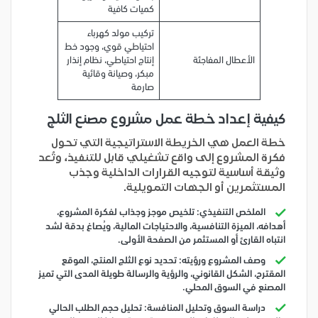
كميات كافية
تركيب مولد كهرباء
احتياطي قوي، وجود خط
الأعطال المفاجئة
إنتاج احتياطي، نظام إنذار
مبكر، وصيانة وقائية
صارمة
كيفية إعداد خطة عمل مشروع مصنع الثلج
خطة العمل هي الخريطة الاستراتيجية التي تحول
فكرة المشروع إلى واقع تشغيلي قابل للتنفيذ، وتُعد
وثيقة أساسية لتوجيه القرارات الداخلية وجذب
المستثمرين أو الجهات التمويلية.
الملخص التنفيذي: تلخيص موجز وجذاب لفكرة المشروع،
أهدافه، الميزة التنافسية، والاحتياجات المالية، ويُصاغ بدقة لشد
انتباه القارئ أو المستثمر من الصفحة الأولى.
وصف المشروع ورؤيته: تحديد نوع الثلج المنتج، الموقع
المقترح، الشكل القانوني، والرؤية والرسالة طويلة المدى التي تميز
المصنع في السوق المحلي.
دراسة السوق وتحليل المنافسة: تحليل حجم الطلب الحالي