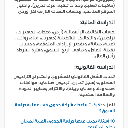
(ماكينات تصنيع، وحدات تنقية، غرف تخزين)، واختيار
الموقع المناسب، وحساب العمالة اللازمة لكل وردي
الدراسة المالية:
حساب التكاليف الرأسمالية (أرض، معدات، تجهيزات،
تراخيص)، والتكاليف التشغيلية (كهرباء، مياه، رواتب،
تعبئة، صيانة)، وتقدير الإيرادات المتوقعة، وحساب
نقطة التعادل، وصافي الربح السنوي، وفترة استرداد
رأس المال.
الدراسة القانونية:
تحديد الشكل القانوني للمشروع، واستخراج التراخيص
المطلوبة (سجل تجاري، ترخيص صناعي، موافقات
صحة ودفاع مدني وبيئة)، والالتزام بمعايير الجودة
والسلامة المهنية.
للمزيد:
كيف تساعدك شركة جدوى في عملية دراسة
السوق؟
10 أسئلة تجيب عنها دراسة الجدوى الفنية لضمان
نجاح المشروع