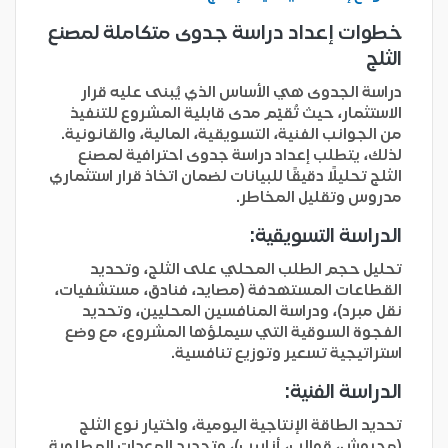
خطوات إعداد دراسة جدوى متكاملة لمصنع
الثلج
دراسة الجدوى هي الأساس الذي يُبنى عليه قرار
الاستثمار، حيث تُقيّم مدى قابلية المشروع للتنفيذ
من الجوانب الفنية، التسويقية، المالية، والقانونية.
لذلك،
يتطلب إعداد دراسة جدوى احترافية لمصنع
الثلج تحليلًا دقيقًا للبيانات لضمان اتخاذ قرار استثماري
مدروس وتقليل المخاطر.
الدراسة التسويقية:
تحليل حجم الطلب المحلي على الثلج، وتحديد
القطاعات المستهدفة (مصايد، فنادق، مستشفيات،
نقل مبرد)، ودراسة المنافسين المحليين، وتحديد
الفجوة السوقية التي سيملؤها المشروع، مع وضع
استراتيجية تسعير وتوزيع تنافسية.
الدراسة الفنية:
تحديد الطاقة الإنتاجية اليومية، واختيار نوع الثلج
(مجروش، قوالب، أنابيب)، وتحديد المعدات المطلوبة