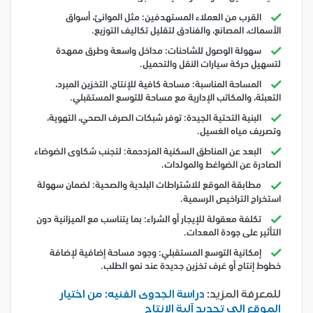
القرب من العملاء المستهدفين: مثل الموانئ، أسواق
الأسماك، المصانع، والفنادق لتقليل تكاليف التوزيع.
سهولة الوصول للشاحنات: مداخل واسعة وطرق ممهدة
لتسهيل حركة سيارات النقل والتحميل.
المساحة المناسبة: مساحة كافية للإنتاج، التخزين المبرد،
التعبئة، والمكاتب الإدارية مع مساحة للتوسع المستقبلي.
البنية التحتية الجيدة: توفر شبكات الصرف الصحي، التهوية،
وتصريف مياه الغسيل.
البعد عن المناطق السكنية المزدحمة: لتجنب شكاوى الضوضاء
الصادرة عن الضواغط والمولدات.
مطابقة الموقع للاشتراطات البلدية والصحية: لضمان سهولة
استخراج التراخيص الرسمية.
تكلفة معقولة للإيجار أو الشراء: بما يتناسب مع الميزانية دون
التأثير على جودة المعدات.
إمكانية التوسع المستقبلي: وجود مساحة إضافية لإضافة
خطوط إنتاج أو غرف تخزين جديدة عند نمو الطلب.
للمعرفة المزيد:
دراسة الجدوى الفنيه: من اختيار
الموقع إلى تحديد آلية الإنتاج