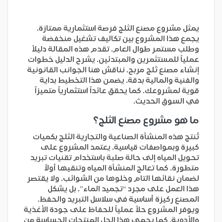
يمثل مشروع مصنع الثلج فرصة استثمارية ممتازة.
يجمع هذا المشروع بين تكاليف تشغيل منخفضة
وطلب مستمر طوال العام. تقدم هذه المقالة دليلاً
عملياً للمستثمرين والمبتدئين. يشرح الدليل خطوات
إنشاء مصنع ثلج مربح. نناقش هنا الجوانب القانونية
والفنية والمالية بدقة. يضمن هذا التخطيط بداية
قوية لمشروعك. كما يحقق عائداً استثمارياً متميزاً
في السوق الحديث.
ما هو مشروع مصنع الثلج؟
تُنتج هذه المنشأة الصناعية والتجارية الثلج بكميات
كبيرة وبمواصفات قياسية. يعتمد المشروع على
تحويل المياه إلى حالة صلبة باستخدام تقنيات تبريد
متطورة. كما تعالج المنشأة المياه وتنقيها أولاً
لضمان نقائها التام وخلوها من الشوائب. ولا يقتصر
هذا العمل على مجرد “تجميد الماء”. بل يشكل
المصنع ركيزة أساسية في سلاسل التبريد والحفظ.
ويوفر المشروع حلاً عملياً للحفاظ على جودة الأغذية
والأدوية. كما يحمي هذا الحل المنتجات الحساسة من