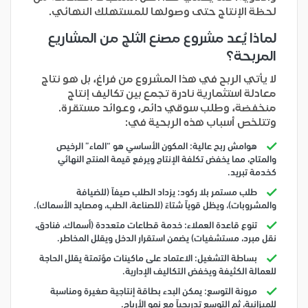
لحظة الإنتاج حتى وصولها للمستهلك النهائي.
لماذا يُعد مشروع مصنع الثلج من المشاريع
المربحة؟
لا يأتي الربح في هذا المشروع من فراغ، بل هو نتاج
معادلة استثمارية نادرة تجمع بين تكاليف إنتاج
منخفضة، وطلب سوقي دائم، وعوائد مستقرة.
وتتلخص أسباب هذه الربحية في:
هوامش ربح عالية: المكون الأساسي هو “الماء” الرخيص
والمتاح، مما يخفض تكلفة الإنتاج ويرفع قيمة المنتج النهائي
كخدمة تبريد.
طلب مستمر بلا ركود: يزداد الطلب صيفاً (للضيافة
والمشروبات)، ويظل قوياً شتاءً (للصناعة، الطب، ومصايد الأسماك).
تنوع قاعدة العملاء: خدمة قطاعات متعددة (أسماك، فنادق،
نقل مبرد، مستشفيات) يضمن استقرار الدخل ويقلل المخاطر.
بساطة التشغيل: الاعتماد على ماكينات مؤتمتة يقلل الحاجة
للعمالة الكثيفة ويخفض التكاليف الإدارية.
مرونة التوسع: يمكن البدء بطاقة إنتاجية صغيرة ومناسبة
للميزانية، ثم التوسع تدريجياً مع نمو الأرباح.