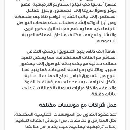
عنصرًا أساسيًا في نجاح المشاريع الترفيهية. فهو
يوفّر وصولًا سريعًا إلى الجمهور، ويعزز التفاعل
المستمر، إلى جانب انتشاره الواسع بتكاليف منخفضة.
ومن أبرز أدواته إنشاء صفحات على منصات التواصل
الاجتماعي، مما يسهم في تحقيق حضور قوي
وانتشار واسع في مختلف مناطق المملكة العربية
السعودية.
إضافةً إلى ذلك، يتيح التسويق الرقمي التفاعل
المباشر مع الفئات المستهدفة، مما يسهل تنفيذ
حملات دعائية موجهة بدقة للوصول إلى جمهور
معين، وبالتالي رفع نسبة المبيعات. كما يتيح هذا
النوع من التسويق قياس نجاح الحملات الإعلانية
بشكل احترافي، يساعد على معرفة نقاط القوة
والضعف، واتخاذ قرارات تسويقية فعالة بناءً على
بيانات دقيقة.
عمل شراكات مع مؤسسات مختلفة
تعد عقود التعاون مع المؤسسات التعليمية المختلفة،
مثل المدارس والجامعات، من الوسائل الفعّالة لتنظيم
رحلات ترفيهية جماعية، حيث يقدم من خلالها