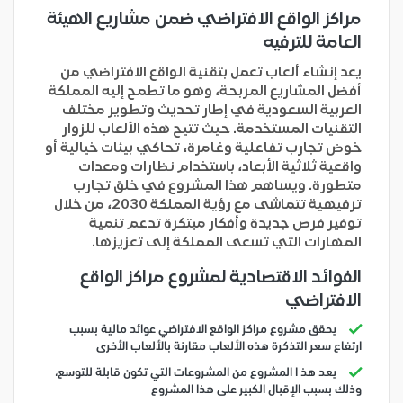
مراكز الواقع الافتراضي ضمن مشاريع الهيئة
العامة للترفيه
يعد إنشاء ألعاب تعمل بتقنية الواقع الافتراضي من
أفضل المشاريع المربحة، وهو ما تطمح إليه المملكة
العربية السعودية في إطار تحديث وتطوير مختلف
التقنيات المستخدمة. حيث تتيح هذه الألعاب للزوار
خوض تجارب تفاعلية وغامرة، تحاكي بيئات خيالية أو
واقعية ثلاثية الأبعاد، باستخدام نظارات ومعدات
متطورة. ويساهم هذا المشروع في خلق تجارب
ترفيهية تتماشى مع رؤية المملكة 2030، من خلال
توفير فرص جديدة وأفكار مبتكرة تدعم تنمية
المهارات التي تسعى المملكة إلى تعزيزها.
الفوائد الاقتصادية لمشروع مراكز الواقع
الافتراضي
يحقق مشروع مراكز الواقع الافتراضي عوائد مالية بسبب
ارتفاع سعر التذكرة هذه الألعاب مقارنة بالألعاب الأخرى
يعد هذ ا المشروع من المشروعات التي تكون قابلة للتوسع،
وذلك بسبب الإقبال الكبير على هذا المشروع