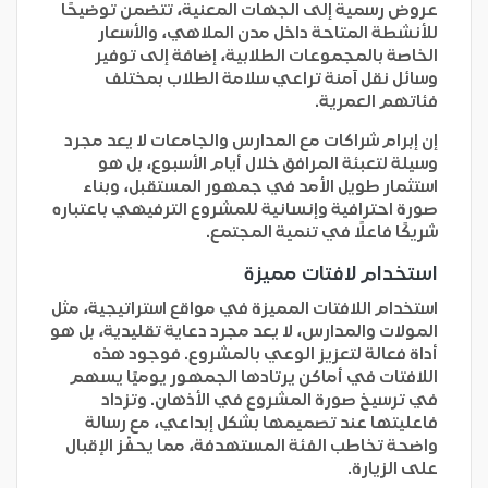
عروض رسمية إلى الجهات المعنية، تتضمن توضيحًا
للأنشطة المتاحة داخل مدن الملاهي، والأسعار
الخاصة بالمجموعات الطلابية، إضافة إلى توفير
وسائل نقل آمنة تراعي سلامة الطلاب بمختلف
فئاتهم العمرية.
إن إبرام شراكات مع المدارس والجامعات لا يعد مجرد
وسيلة لتعبئة المرافق خلال أيام الأسبوع، بل هو
استثمار طويل الأمد في جمهور المستقبل، وبناء
صورة احترافية وإنسانية للمشروع الترفيهي باعتباره
شريكًا فاعلًا في تنمية المجتمع.
استخدام لافتات مميزة
استخدام اللافتات المميزة في مواقع استراتيجية، مثل
المولات والمدارس، لا يعد مجرد دعاية تقليدية، بل هو
أداة فعالة لتعزيز الوعي بالمشروع. فوجود هذه
اللافتات في أماكن يرتادها الجمهور يوميًا يسهم
في ترسيخ صورة المشروع في الأذهان. وتزداد
فاعليتها عند تصميمها بشكل إبداعي، مع رسالة
واضحة تخاطب الفئة المستهدفة، مما يحفّز الإقبال
على الزيارة.