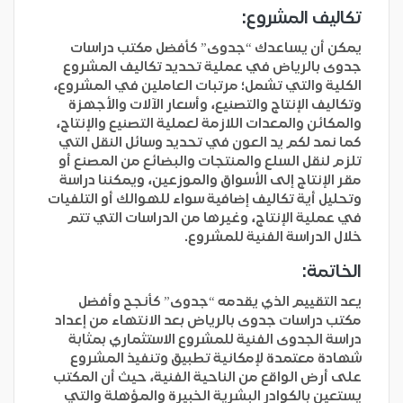
تكاليف المشروع:
يمكن أن يساعدك “جدوى” كأفضل مكتب دراسات
جدوى بالرياض في عملية تحديد تكاليف المشروع
الكلية والتي تشمل؛ مرتبات العاملين في المشروع،
وتكاليف الإنتاج والتصنيع، وأسعار الآلات والأجهزة
والمكائن والمعدات اللازمة لعملية التصنيع والإنتاج،
كما نمد لكم يد العون في تحديد وسائل النقل التي
تلزم لنقل السلع والمنتجات والبضائع من المصنع أو
مقر الإنتاج إلى الأسواق والموزعين، ويمكننا دراسة
وتحليل أية تكاليف إضافية سواء للهوالك أو التلفيات
في عملية الإنتاج، وغيرها من الدراسات التي تتم
خلال الدراسة الفنية للمشروع.
الخاتمة:
يعد التقييم الذي يقدمه “جدوى” كأنجح وأفضل
مكتب دراسات جدوى بالرياض بعد الانتهاء من إعداد
دراسة الجدوى الفنية للمشروع الاستثماري بمثابة
شهادة معتمدة لإمكانية تطبيق وتنفيذ المشروع
على أرض الواقع من الناحية الفنية، حيث أن المكتب
يستعين بالكوادر البشرية الخبيرة والمؤهلة والتي