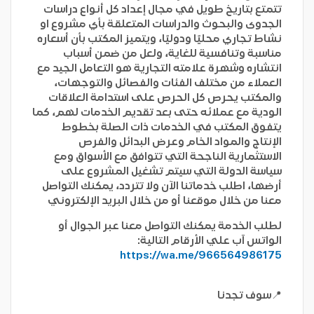
تتمتع بتاريخ طويل في مجال إعداد كل أنواع دراسات
الجدوى والبحوث والدراسات المتعلقة بأي مشروع او
نشاط تجاري محليًا ودوليًا، ويتميز المكتب بأن أسعاره
مناسبة وتنافسية للغاية، ولعل من ضمن أسباب
انتشاره وشهرة علامته التجارية هو التعامل الجيد مع
العملاء من مختلف الفئات والفصائل والتوجهات،
والمكتب يحرص كل الحرص على استدامة العلاقات
الودية مع عملائه حتى بعد تقديم الخدمات لهم، كما
يتفوق المكتب في الخدمات ذات الصلة بخطوط
الإنتاج والمواد الخام وعرض البدائل والفرص
الاستثمارية الناجحة التي تتوافق مع الأسواق ومع
سياسة الدولة التي سيتم تشغيل المشروع على
أرضها، اطلب خدماتنا الآن ولا تتردد، يمكنك التواصل
معنا من خلال موقعنا أو من خلال البريد الإلكتروني
لطلب الخدمة يمكنك التواصل معنا عبر الجوال أو
الواتس آب علي الأرقام التالية:
https://wa.me/966564986175
📍سوف تجدنا