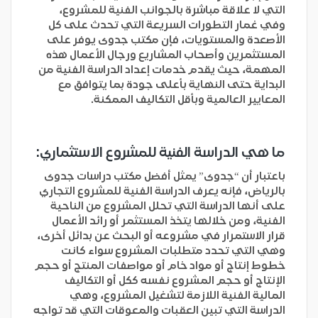
التي لا علاقة مباشرة بالجوانب الفنية للمشروع،
وفي غمار التطورات السريعة التي تحدث على كل
الأصعدة والمستويات، فإن مكتب جدوى يوفر على
المستثمرين وأصحاب المشاريع ورجال الأعمال هذه
المهمة، حيث يقدم خدمات إعداد الدراسة الفنية من
البداية حتى النهاية بأعلى جودة بما يتوافق مع
المعايير العالمية وبأقل التكاليف الممكنة.
ما هي الدراسة الفنية للمشروع الاستثماري:
باعتبار أن “جدوى” يمثل أفضل مكتب دراسات جدوى
بالرياض، فإنه يعرف الدراسة الفنية للمشروع التجاري
على أنها الدراسة التي تحلل المشروع من الناحية
الفنية، ومن خلالها يتخذ المستثمر أو رائد الأعمال
قرار الاستمرار في مشروعه أو البحث عن بدائل أخرى،
وهي التي تحدد متطلبات المشروع سواء كانت
خطوط إنتاج أو مواد خام أو مواصفات المنتج أو حجم
الإنتاج أو حجم المشروع نفسه ككل أو التكاليف
المالية الفنية اللازمة لتشغيل المشروع، وهي
الدراسة التي تبين العقبات والمعوقات التي قد تواجه