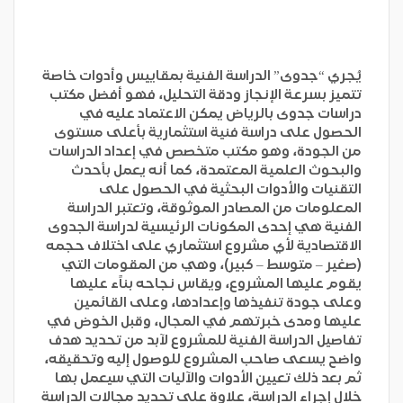
يُجري “جدوى” الدراسة الفنية بمقاييس وأدوات خاصة
تتميز بسرعة الإنجاز ودقة التحليل، فهو أفضل مكتب
دراسات جدوى بالرياض يمكن الاعتماد عليه في
الحصول على دراسة فنية استثمارية بأعلى مستوى
من الجودة، وهو مكتب متخصص في إعداد الدراسات
والبحوث العلمية المعتمدة، كما أنه يعمل بأحدث
التقنيات والأدوات البحثية في الحصول على
المعلومات من المصادر الموثوقة، وتعتبر الدراسة
الفنية هي إحدى المكونات الرئيسية لدراسة الجدوى
الاقتصادية لأي مشروع استثماري على اختلاف حجمه
(صغير – متوسط – كبير)، وهي من المقومات التي
يقوم عليها المشروع، ويقاس نجاحه بناًء عليها
وعلى جودة تنفيذها وإعدادها، وعلى القائمين
عليها ومدى خبرتهم في المجال، وقبل الخوض في
تفاصيل الدراسة الفنية للمشروع لآبد من تحديد هدف
واضح يسعى صاحب المشروع للوصول إليه وتحقيقه،
ثم بعد ذلك تعيين الأدوات والآليات التي سيعمل بها
خلال إجراء الدراسة، علاوة على تحديد مجالات الدراسة