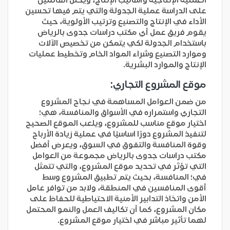
على الدراسة عملية الجدولة والتي يتم فيها تحسين
الأداء في الإنتاج والتصنيع وترتيب الأولوية، حيث
يقوم فريق عمل أي مكتب دراسات جدوى بالرياض
باستخدام الجدولة لكي يتمكن من تخصيص الآلات
وموارد التصنيع وشراء المواد الخام وتخطيط عمليات
الإنتاج والموارد البشرية.
موقع المشروع التجاري:
من ضمن العوامل المساهمة في نجاح المشروع
التجاري واستمراره في الأسواق والمنافسة، هي؛
اختيار موقع مناسب للمشروع، ويلعب الموقع الصحيح
لتنفيذ المشروع دورًا اساسيًا في عملية زيادة الأرباح
وقوة المنافسة والتفوق في السوق، ويعرض أفضل
مكتب دراسات جدوى بالرياض مجموعة من العوامل
التي تؤثر في تحديد موقع المشروع، والتي تتمثل
في؛ المنافسة، بحيث يتم تطبيق المشروع وسط
أقوى المنافسين في المنطقة، ولابد من توافر عامل
الأمن واتخاذ التدابير الأمنية الاحتياطية للحفاظ على
مكان المشروع، كما أن تكاليف العمل والنمو المحتمل
لهما تأثير مباشر في اختيار موقع المشروع.