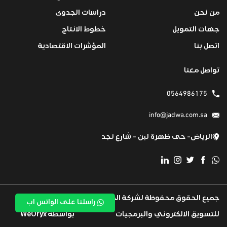
من نحن
دراسات الجدوى
جهات التمويل
خطوط الانتاج
اتصل بنا
المؤشرات الاقتصادية
تواصل معنا
0564986175
info@jadwa.com.sa
الرياض- حى ظهرة لبن - شارع نجد
جميع الحقوق محفوظة لشركة المها كود
تم تطويرة بكل
راسلنا على الواتس اب
للتسويق الالكتروني والبرمجيات
بواسطة WeOryx