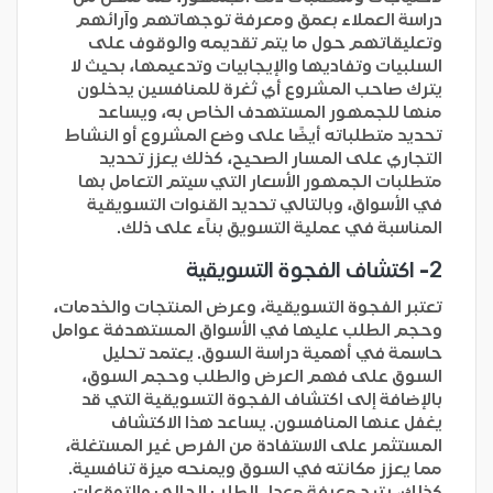
دراسة العملاء بعمق ومعرفة توجهاتهم وآرائهم
وتعليقاتهم حول ما يتم تقديمه والوقوف على
السلبيات وتفاديها والإيجابيات وتدعيمها، بحيث لا
يترك صاحب المشروع أي ثغرة للمنافسين يدخلون
منها للجمهور المستهدف الخاص به، ويساعد
تحديد متطلباته أيضًا على وضع المشروع أو النشاط
التجاري على المسار الصحيح، كذلك يعزز تحديد
متطلبات الجمهور الأسعار التي سيتم التعامل بها
في الأسواق، وبالتالي تحديد القنوات التسويقية
المناسبة في عملية التسويق بناًء على ذلك.
2- اكتشاف الفجوة التسويقية
تعتبر الفجوة التسويقية، وعرض المنتجات والخدمات،
وحجم الطلب عليها في الأسواق المستهدفة عوامل
حاسمة في أهمية دراسة السوق. يعتمد تحليل
السوق على فهم العرض والطلب وحجم السوق،
بالإضافة إلى اكتشاف الفجوة التسويقية التي قد
يغفل عنها المنافسون. يساعد هذا الاكتشاف
المستثمر على الاستفادة من الفرص غير المستغلة،
مما يعزز مكانته في السوق ويمنحه ميزة تنافسية.
كذلك، يتيح معرفة معدل الطلب الحالي والتوقعات