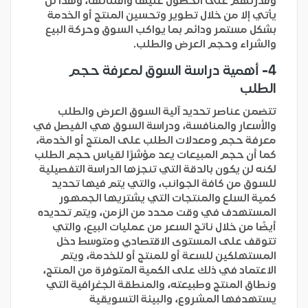
وقدرتهم على الحصول عليها واقتنائها، وهذا لن
يأتي إلا من خلال تطوير وتحسين المنتج أو الخدمة
بشكل مستمر ودائم بما يواكب السوق وحركة البيع
والشراء وحجم العرض والطلب.
4- أهمية دراسة السوق لمعرفة حجم
الطلب
تتضمن عناصر تحديد آلية السوق العرض والطلب
والأسعار والمنافسة، ودراسة السوق هي الفيصل في
معرفة حجم ومعدلات الطلب على المنتج أو الخدمة،
كما أن حجم المبيعات يعد مؤشرًا لقياس حجم الطلب
لكنه لن يكون بالدقة التي تنجزها الدراسة التفصيلية
للسوق من كافة الجوانب، والتي يتم فيها تحديد
كمية السلع والمنتجات التي يشتريها الجمهور
المستهدف في وقت محدد من الزمن، ويتم تحديده
أيضًا من خلال ناتج السعر من عمليات البيع، والتي
تتوقف على المستوى الاقتصادي ومتوسط دخل
المستهلكين للسعة أو للمنتج أو للخدمة، ويتم
الاعتماد في ذلك على الكمية المتوفرة من المنتج،
ونطاق المنتج وطبيعته، والمنطقة الجغرافية التي
يستهدفها المشروع، والبيئة التسويقية