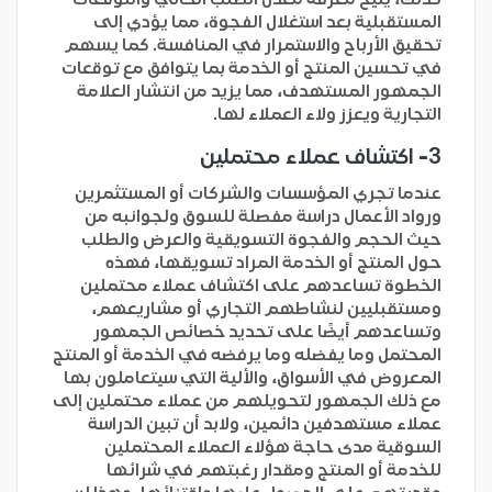
المستقبلية بعد استغلال الفجوة، مما يؤدي إلى
تحقيق الأرباح والاستمرار في المنافسة. كما يسهم
في تحسين المنتج أو الخدمة بما يتوافق مع توقعات
الجمهور المستهدف، مما يزيد من انتشار العلامة
التجارية ويعزز ولاء العملاء لها.
3- اكتشاف عملاء محتملين
عندما تجري المؤسسات والشركات أو المستثمرين
ورواد الأعمال دراسة مفصلة للسوق ولجوانبه من
حيث الحجم والفجوة التسويقية والعرض والطلب
حول المنتج أو الخدمة المراد تسويقها، فهذه
الخطوة تساعدهم على اكتشاف عملاء محتملين
ومستقبليين لنشاطهم التجاري أو مشاريعهم،
وتساعدهم أيضًا على تحديد خصائص الجمهور
المحتمل وما يفضله وما يرفضه في الخدمة أو المنتج
المعروض في الأسواق، والألية التي سيتعاملون بها
مع ذلك الجمهور لتحويلهم من عملاء محتملين إلى
عملاء مستهدفين دائمين، ولابد أن تبين الدراسة
السوقية مدى حاجة هؤلاء العملاء المحتملين
للخدمة أو المنتج ومقدار رغبتهم في شرائها