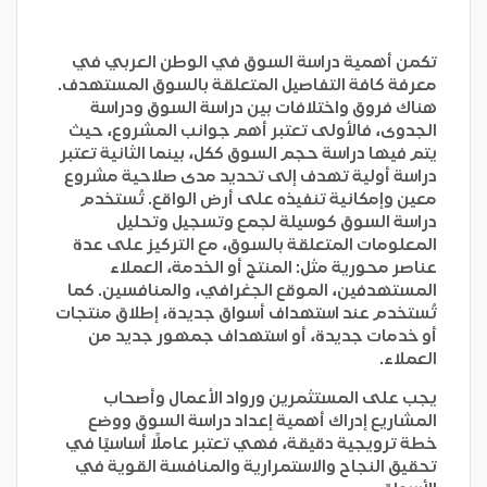
تكمن أهمية دراسة السوق في الوطن العربي في
معرفة كافة التفاصيل المتعلقة بالسوق المستهدف.
هناك فروق واختلافات بين دراسة السوق ودراسة
الجدوى، فالأولى تعتبر أهم جوانب المشروع، حيث
يتم فيها دراسة حجم السوق ككل، بينما الثانية تعتبر
دراسة أولية تهدف إلى تحديد مدى صلاحية مشروع
معين وإمكانية تنفيذه على أرض الواقع. تُستخدم
دراسة السوق كوسيلة لجمع وتسجيل وتحليل
المعلومات المتعلقة بالسوق، مع التركيز على عدة
عناصر محورية مثل: المنتج أو الخدمة، العملاء
المستهدفين، الموقع الجغرافي، والمنافسين. كما
تُستخدم عند استهداف أسواق جديدة، إطلاق منتجات
أو خدمات جديدة، أو استهداف جمهور جديد من
العملاء.
يجب على المستثمرين ورواد الأعمال وأصحاب
المشاريع إدراك أهمية إعداد دراسة السوق ووضع
خطة ترويجية دقيقة، فهي تعتبر عاملًا أساسيًا في
تحقيق النجاح والاستمرارية والمنافسة القوية في