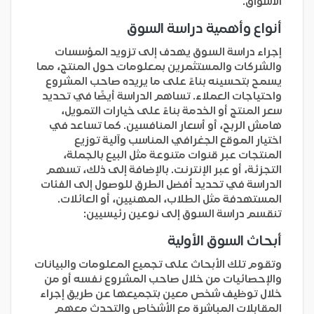
الأسواق.
أنواع وأهمية دراسة السوق
إجراء دراسة السوق يهدف إلى تزويد المؤسسات
والشركات والمستثمرين بمعلومات حول المنتج، مما
يسمح بتحسينه بناءً على ما يريده صاحب المشروع
واحتياجات العملاء. تساهم الدراسة أيضًا في تحديد
سعر المنتج أو الخدمة بناءً على خيارات التمويل،
هامش الربح، أو أسعار المنافسين. كما تساعد في
اختيار الموقع الجغرافي المناسب وآلية توزيع
المنتجات عبر قنوات متنوعة مثل البيع بالجملة،
التجزئة، أو عبر الإنترنت. بالإضافة إلى ذلك، تسهم
الدراسة في تحديد أفضل الطرق للوصول إلى الفئات
المستهدفة مثل الطلاب، المهنيين، أو العائلات.
تنقسم دراسة السوق إلى نوعين رئيسيين:
أبحاث السوق الأولية
وتقوم تلك الأبحاث على تجميع المعلومات والبيانات
والإحصائيات من خلال صاحب المشروع نفسه أو من
خلال توظيف شخص معين بتجميعها عن طريق إجراء
المقابلات المباشرة مع الأشخاص والتحدث معهم