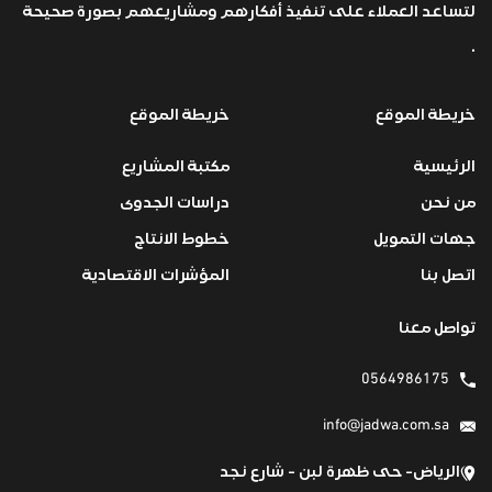
لتساعد العملاء على تنفيذ أفكارهم ومشاريعهم بصورة صحيحة
.
خريطة الموقع
خريطة الموقع
الرئيسية
مكتبة المشاريع
من نحن
دراسات الجدوى
جهات التمويل
خطوط الانتاج
اتصل بنا
المؤشرات الاقتصادية
تواصل معنا
0564986175
info@jadwa.com.sa
الرياض- حى ظهرة لبن - شارع نجد