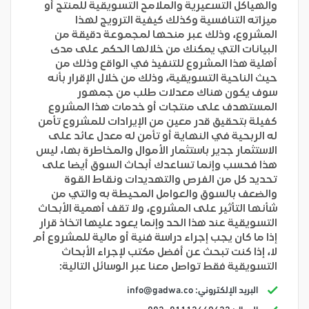
والهياكل التسعيرية والملامح التسويقية للمنتج أو
ميزاته التنافسية وكذلك كيفية الترويج لهذا
المشروع، وذلك عبر منحها لمجموعة دقيقة من
البيانات التي يمكنك من خلالها الحكم على مدى
أهلية هذا المشروع للتنفيذ في الواقع وذلك من
حيث الناحية التسويقية، وذلك من خلال الإقرار بأنه
سوف يكون هناك معدلات طلب من جمهور
المستهدف على منتجات أو خدمات هذا المشروع
كفيلة بتحقيق قدر معين من الإيرادات للمشروع تأمن
له الربحية في النهاية أو تأمن له معدل عائد على
الاستثمار جدير باستثمار الأموال والمخاطرة بها، ليس
هذا فحسب وإنما تساعدك أبحاث السوق أيضا على
تحديد كل من الفرص والتهديدات ونقاط القوة
والضعف بالسوق والعوامل المحيطة به والتي من
شأنها التأثير على المشروع، ولا تقف أهمية الأبحاث
التسويقية عند هذا الحد وإنما يعود عليها اتخاذ قرار
إذا ما كان يجب إجراء دراسة فنية أو مالية للمشروع أم
لا، إذا كنت تبحث عن أفضل مكتب لإجراء الأبحاث
التسويقية فقط تواصل معنا عبر الوسائل التالية:
البريد الإلكتروني:
info@gadwa.co