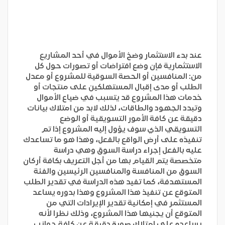
عند بدء الاستثمار وضخ الأموال في أحد المشاريع
الاستثمارية فإن وضع افتراضات أو تصورات حول كل
من: المنافسين أو الحصة السوقية للمشروع أو معدل
الطلب أو مدى إقبال المستهلكين على منتجات أو
خدمات هذا المشروع قد يتسبب في ضياع الأموال
وتبدد الجهود والطاقات، لذلك لابد من امتلاك بيانات
دقيقة عن كافة الأمور التسويقية أو الوضع
التسويقي الذي سوف يؤول إليه المشروع إذا تم
تنفيذه على أرض الواقع بالفعل، وهذا هو ما تساعدك
عليه بالفعل إجراء
دراسة السوق
وهي دراسة
متخصصة يتم القيام بها من أجل التعريف بكافة أركان
السوق من المنافسة والمنافسين الرئيسين والفئة
المستهدفة، كما تفيد هذه الدراسة في تقدير الطلب
المتوقع عن تنفيذ هذا المشروع وهذا بدوره يساعد
المستثمر في إمكانية تقدير الإيرادات التي من
المتوقع أن يجنيها هذا المشروع، وذلك نظرا لأنه
يساعده على امتلاك صورة دقيقة عن كافة جوانب