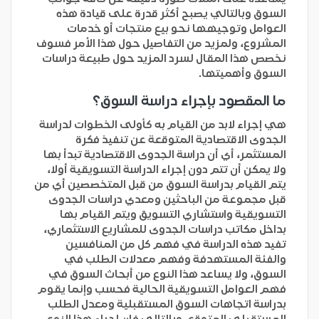
السوق وبالتالي يصبح أكثر قدرة على قيادة هذه
العوامل وتوجيهها نحو بيع منتجات أو خدمات
المشروع، ولمزيد من التفاصيل حول هذا الأمر فسوف
نخصص هذا المقال لسرد المزيد حول طبيعة دراسات
السوق وأهميتها.
ما المقصود بإجراء دراسة السوق؟
هي إجراء لابد من القيام به كأولى الخطوات لدراسة
الجدوى الاقتصادية المتوقعة عن تنفيذ فكرة
المستثمر، أي أن دراسة الجدوى الاقتصادية تبدأ بها
ولا يمكن أن تتم دون إجراء الدراسة التسويقية أولا،
يتم القيام بدراسة السوق من قبل المتخصصين أي من
قبل مجموعة من الباحثين ومعدي دراسات الجدوى
التسويقية واستشاري التسويق ويتم القيام بها
بداخل مكاتب دراسات الجدوى للمشاريع الاستثماري،
تفيد هذه الدراسة في فهم كل من المنافسين
والفئة المستهدفة وفهم معدلات الطلب في
السوق، ولا يساعد هذا النوع من أبحاث السوق في
فهم العوامل التسويقية الحالية فحسب وإنما يقوم
بدراسة اتجاهات السوق المستقبلية ومعدل الطلب
المستقبلي المتوقع، وبالتالي فإن إجراء هذا النوع