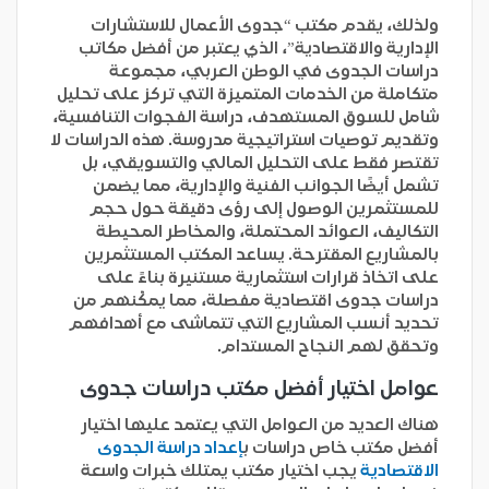
ولذلك، يقدم مكتب “جدوى الأعمال للاستشارات
الإدارية والاقتصادية”، الذي يعتبر من أفضل مكاتب
دراسات الجدوى في الوطن العربي، مجموعة
متكاملة من الخدمات المتميزة التي تركز على تحليل
شامل للسوق المستهدف، دراسة الفجوات التنافسية،
وتقديم توصيات استراتيجية مدروسة. هذه الدراسات لا
تقتصر فقط على التحليل المالي والتسويقي، بل
تشمل أيضًا الجوانب الفنية والإدارية، مما يضمن
للمستثمرين الوصول إلى رؤى دقيقة حول حجم
التكاليف، العوائد المحتملة، والمخاطر المحيطة
بالمشاريع المقترحة. يساعد المكتب المستثمرين
على اتخاذ قرارات استثمارية مستنيرة بناءً على
دراسات جدوى اقتصادية مفصلة، مما يمكّنهم من
تحديد أنسب المشاريع التي تتماشى مع أهدافهم
وتحقق لهم النجاح المستدام.
عوامل اختيار أفضل مكتب دراسات جدوى
هناك العديد من العوامل التي يعتمد عليها اختيار
أفضل مكتب خاص دراسات ب
إعداد دراسة الجدوى
الاقتصادية
يجب اختيار مكتب يمتلك خبرات واسعة