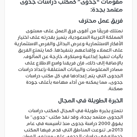
مقومات “جدوى” كمكتب دراسات جدوى
معتمد بجدة:
فريق عمل محترف
نمتلك فريقًا من أقوى فرق العمل على مستوى
المملكة العربية السعودية، يتميز بقدرته على اختيار
الأفكار الاستثمارية وعرض البدائل والفرص الاستثمارية
على العملاء وإقناعهم بتنفيذها. كما يتمتع الفريق
بآليات تنفيذ إبداعية ومبتكرة، خارجة عن المألوف.
بالإضافة إلى ذلك، فإن فريقنا واسع الاطلاع على
مصادر المعلومات والبيانات المتعلقة بإعداد دراسات
الجدوى التي يتم إعدادها في كل مكتب دراسات
جدوى، مما يمكنه من أداء مهامه بأعلى جودة
ممكنة.
الخبرة الطويلة في المجال
نتمتع بخبرة طويلة في المجال كمكتب دراسات
الجدوى معتمد بجدة، وقد نفذ مكتب “جدوى” ما
يفوق 2000 دراسة جدوى منذ تأسيسه في عام
2013م. تنوعت المناطق التي قدم فيها المكتب
خدماته في دراسات الجدوى على مستوى الوطن