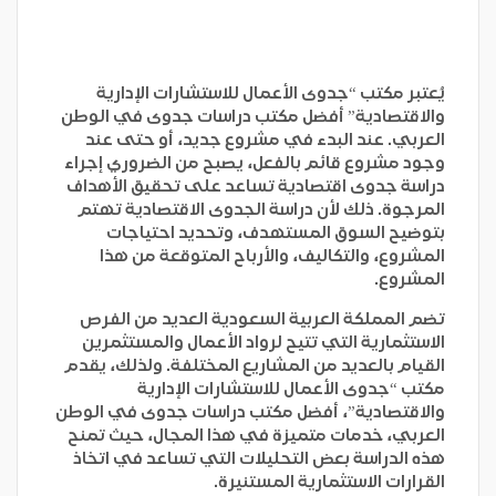
يُعتبر مكتب “جدوى الأعمال للاستشارات الإدارية
والاقتصادية” أفضل مكتب دراسات جدوى في الوطن
العربي. عند البدء في مشروع جديد، أو حتى عند
وجود مشروع قائم بالفعل، يصبح من الضروري إجراء
دراسة جدوى اقتصادية تساعد على تحقيق الأهداف
المرجوة. ذلك لأن دراسة الجدوى الاقتصادية تهتم
بتوضيح السوق المستهدف، وتحديد احتياجات
المشروع، والتكاليف، والأرباح المتوقعة من هذا
المشروع.
تضم المملكة العربية السعودية العديد من الفرص
الاستثمارية التي تتيح لرواد الأعمال والمستثمرين
القيام بالعديد من المشاريع المختلفة. ولذلك، يقدم
مكتب “جدوى الأعمال للاستشارات الإدارية
والاقتصادية”، أفضل مكتب دراسات جدوى في الوطن
العربي، خدمات متميزة في هذا المجال، حيث تمنح
هذه الدراسة بعض التحليلات التي تساعد في اتخاذ
القرارات الاستثمارية المستنيرة.