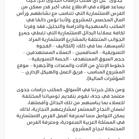
“جدوى” عن أي مكتب دراسات الجدوى آخر، حيث
يساعد هؤلاء في الاطلاع على أكبر قدر ممكن من
الفرص الاستثمارية التي تتناسب مع نشاطهم ورأس
المال المخصص للمشروع. ولأننا نؤمن دائمًا في
المكتب بالمنهجية والدراسة والتحليل، فقد وفرنا
لكافة عملائنا البدائل الاستثمارية التي تغطي جميع
الجوانب المتعلقة بالمشاريع الاستثمارية المراد
تأسيسها، بما في ذلك: (التكاليف – الفجوة
التسويقية – المنافسين – العملاء المستهدفين –
حجم السوق المستهدف – الحصة التسويقية –
خطوط الإنتاج من الآلات والمعدات والأجهزة – موقع
المشروع المناسب – فريق العمل والهيكل الإداري –
المؤشرات المالية).
ومن خلال خبرتنا في الأسواق، كمكتب دراسات جدوى
معتمد في جدة، نقوم بتقديم توصياتنا المختلفة
للعملاء بما يناسبهم من تلك البدائل وأفضلها،
لضمان النجاح المستمر لمشاريعهم التجارية، لذلك
يمكن التواصل معنا لمعرفة أفضل الفرص الاستثمارية
في المملكة العربية السعودية، ومعرفة الفرص
المحتملة لنجاح المشروع.