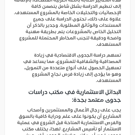
إلى تنظيم الدراسة بشكل شامل يتضمن كافة
الإحصائيات والتحليلات الخاصة بالمشروع المستهدف.
علاوة على ذلك، تحتوي الدراسة على جميع
المستندات والوثائق المطلوبة. وجدير بالذكر أن
التحليل الخاص بالمشروعات يتم بطريقة مهنية
واضحة ودقيقة لتجنب المخاطر المحتملة للمشروع
المستهدف.
تسهم دراسة الجدوى الاقتصادية في زيادة
المصداقية والشفافية للمشروع، مما يساعد في
تسهيل الحصول على أنواع متعددة من التمويل،
وهو ما يؤدي إلى زيادة فرص نجاح المشروع
المستهدف.
البدائل الاستثمارية في مكتب دراسات
جدوى معتمد بجدة:
يجب على رجال الأعمال والمستثمرين وأصحاب
المشاريع أن يكونوا على علم ودراية كافية بالسوق
والفرص الاستثمارية المتاحة قبل الشروع في عملية
الاستثمار أو تأسيس المشاريع. لهذا، يختلف مكتب