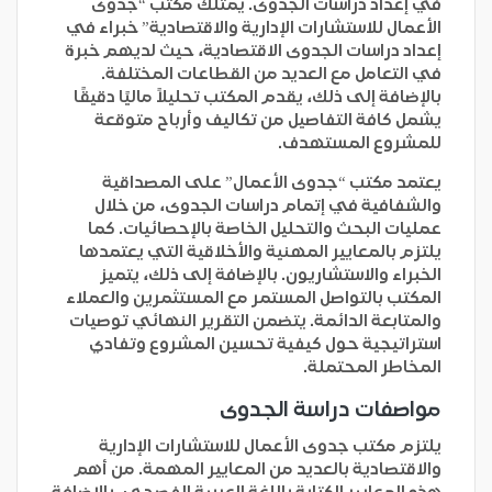
في إعداد دراسات الجدوى. يمتلك مكتب “جدوى
الأعمال للاستشارات الإدارية والاقتصادية” خبراء في
إعداد دراسات الجدوى الاقتصادية، حيث لديهم خبرة
في التعامل مع العديد من القطاعات المختلفة.
بالإضافة إلى ذلك، يقدم المكتب تحليلاً ماليًا دقيقًا
يشمل كافة التفاصيل من تكاليف وأرباح متوقعة
للمشروع المستهدف.
يعتمد مكتب “جدوى الأعمال” على المصداقية
والشفافية في إتمام دراسات الجدوى، من خلال
عمليات البحث والتحليل الخاصة بالإحصائيات. كما
يلتزم بالمعايير المهنية والأخلاقية التي يعتمدها
الخبراء والاستشاريون. بالإضافة إلى ذلك، يتميز
المكتب بالتواصل المستمر مع المستثمرين والعملاء
والمتابعة الدائمة. يتضمن التقرير النهائي توصيات
استراتيجية حول كيفية تحسين المشروع وتفادي
المخاطر المحتملة.
مواصفات دراسة الجدوى
يلتزم مكتب جدوى الأعمال للاستشارات الإدارية
والاقتصادية بالعديد من المعايير المهمة. من أهم
هذه المعايير الكتابة باللغة العربية الفصحى، بالإضافة