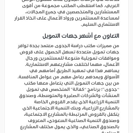
العربي. كما استقطب المكتب مجموعة من أقوى
المستشارين والمتخصصين في جميع المجالات،
لمساعدة المستثمرين ورواد الأعمال على اتخاذ القرار
الاستثماري السليم.
التعاون مع أشهر جهات التمويل
من مميزات مكتب دراسة الجدوى معتمد بجدة توافر
جهات تمويل متعددة تسهل الحصول على قروض
وموافقات تمويلية متنوعة للمستثمرين ورجال
الأعمال، مهما اختلفت مشاريعهم الاستثمارية.
يساهم هذا في تمهيد الطريق أمامهم في
الأسواق ويمدهم بعامل مهم من عوامل المنافسة.
من بين جهات التمويل التي يتعامل معها مكتب
“جدوى”؛ برنامج “كفالة” المتخصص في تمويل
المنشآت والشركات الصغيرة والمتوسطة، وصندوق
التنمية الزراعية الذي يقدم القروض الخاصة
بالمشاريع الزراعية، وبنك التنمية الاجتماعية الذي
يتكفل بالقروض المرتبطة بالمشاريع الاجتماعية،
وصندوق التنمية الصناعية السعودي، المعروف
بالصندوق الصناعي، والذي يمول مختلف المشاريع
الصناعية.