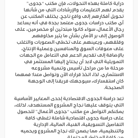
دراية كاملة بهذه التحولات، فإن مكتب “جدوى”
يقدم لهم التعليمات والإرشادات التي من شأنها
تحويل أفكارهم إلى واقع ناجح. يختلف المكتب عن
أي مكتب دراسات جدوى معتمد بجدة في أنه يساعد
رجال الأعمال، سواء كانوا مبتدئين أو مخضرمين، على
الوصول إلى بر الأمان بشأن ما يثير مخاوفهم
وقلقهم، ويعينهم على تخطي الصعوبات والتغلب
على معوقات السوق والمنافسين وعملية الإنتاج،
بالإضافة إلى تقديم الدعم في التعامل مع الجهات
التمويلية التي لابد أن يحتاج إليها المستثمر في
مرحلة ما من مراحل تأسيس وتنمية مشروعه
الاستثماري. لذا، اتخذ قرارك الآن وتواصل معنا؛ فمهما
كان استفسارك، سيوجهك فريقنا إلى الوجهة
الصحيحة.
تعد دراسة الجدوى الاقتصادية إحدى المعايير الأساسية
التي يتوقف عليها نجاح المشروع المستهدف. لذلك،
يمكنكم التواصل مع مكتب “جدوى الأعمال” للحصول
على دراسة جدوى اقتصادية شاملة تغطي كافة
التفاصيل التسويقية، الفنية، المالية، الإدارية
والتنظيمية، مما يضمن لك نجاح المشروع ويحميه
من كافة المخاطر المحتملة.