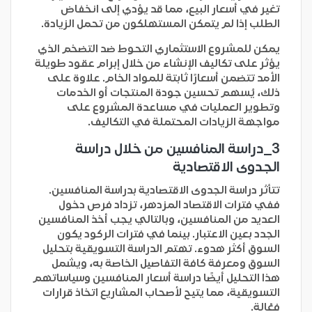
تغير في أسعار البيع، مما قد يؤدي إلى انخفاض
الطلب إذا لم يتمكن المستهلكون من تحمل الزيادة.
يمكن للمشروع الاستثماري التحوط ضد التضخم الذي
يؤثر على تكاليف الإنشاء من خلال إبرام عقود طويلة
الأمد تتضمن أسعارًا ثابتة للمواد الخام. علاوة على
ذلك، يُسهم تحسين جودة المنتجات أو الخدمات
وتطوير العمليات في مساعدة المشروع على
مواجهة الزيادات المحتملة في التكاليف.
3_
دراسة المنافسين من خلال دراسة
الجدوى الاقتصادية
تتأثر دراسة الجدوى الاقتصادية بدراسة المنافسين.
ففي فترات الاقتصاد المزدهر، تزداد فرص دخول
العديد من المنافسين، وبالتالي يجب أخذ المنافسين
الجدد بعين الاعتبار. بينما في فترات الركود يكون
السوق أكثر هدوء. تهتم الدراسة التسويقية بتحليل
السوق ومعرفة كافة التفاصيل الخاصة به، ويشمل
هذا التحليل أيضًا دراسة أسعار المنافسين وسياساتهم
التسويقية، مما يتيح لأصحاب المشاريع اتخاذ قرارات
فعّالة.