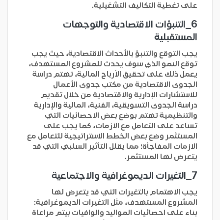
على تغطية التكاليف التشغيلية.
6_
التنبؤات الاقتصادية والتوجهات
المستقبلية
يجب التوقع والتنبؤ بالأحداث الاقتصادية، حيث يجب
توقع النمو الذي سوف يحدث للمشروع المستهدف،
يعمل ذلك على تحقيق الأرباح المالية، تهتم دراسة
الجدوى الاقتصادية من مكتب جدوى الأعمال
للاستشارات الإدارية والاقتصادية من خلال تقديم
دراسة الجدوى التسويقية، الفنية، المالية والإدارية
والتنظيمية تهتم بوضع بعض الاحصائيات التي
تساعد على التعامل مع الازمات، كما يجب على
المستثمر وضع بعض الخطط الاستراتيجية للتعامل مع
الازمات المفاجأة؛ مما يقلل التأثير السلبي التي قد
يتعرض لها المستثمر.
7_
التغيرات الديموغرافية والاجتماعية
يجب الاهتمام بالتغيرات التي قد يتعرض لها
المشروع المستهدف، مثل التغيرات الديموغرافية:
بناء على احصائيات المواليد والوافيات بيتم مراعاة