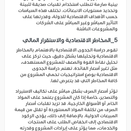
بيئية صارمة تتطلب استخدام تقنيات صديقة للبيئة
وتحديد مستويات الانبعاثات. تختلف هذه السياسات
حسب الأهداف الاقتصادية للدولة، وقدرتها على
التأثير المباشر وغير المباشر على الشركات
والمشروعات الناشئة
5_
المخاطر الاقتصادية والاستقرار المالي
تقوم دراسة الجدوى الاقتصادية بالاهتمام بالمخاطر
الاقتصادية وتحليلها بشكل دقيق، حيث تركز على
تحليل نقاط القوة والضعف للمشروع المستهدف،
مثل تغير أسعار الفائدة. تهتم دراسة الجدوى
الاقتصادية بوضع استراتيجيات تحمي المشروع من
كافة المخاطر التي قد يتعرض لها.
تؤثر أسعار الصرف بشكل مباشر على تكاليف الاستيراد
والتصدير، خاصة إذا كان المشروع يعتمد على المواد
الخام أو الأسواق الخارجية. قد تزيد تقلبات أسعار
الصرف من تكلفة المواد المستوردة أو تقلل من قيمة
المبيعات الدولية. بالإضافة إلى ذلك، يؤدي الركود
الاقتصادي إلى انخفاض الطلب على المنتجات
والخدمات، مما يؤثر على إيرادات المشروع وقدرته