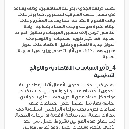
تهتم دراسة الجدوى بدراسة المنافسين، وذلك يساعد
في فهم الحصة السوقية للمشروع. كما يركز على
جانب النمو والاستدامة، مما يساعد المشروع على
البقاء لفترة طويلة وجذب العملاء بفعالية. زيادة
التنافس تؤدي إلى تحسين المبيعات وتحقيق العوائد
المالية. كما يتيح تنويع المنتجات أو التوسع في
أسواق جديدة للمشروع تقليل الاعتماد على سوق
معين، مما يخفف من آثار التضخم ويزيد من المرونة
المالية.
4_
تأثير السياسات الاقتصادية واللوائح
التنظيمية
يهتم خبراء مكتب جدوى الأعمال أثناء إعداد دراسة
الجدوى الاقتصادية باللوائح والقوانين، حيث تختلف
قواعد كل منطقة عن الأخرى فيما يتعلق بالقوانين
الخاصة بها، مثل تفضيل بعض القطاعات على
قطاعات أخرى. يجب مراعاة التراخيص المطلوبة في
مجالات معينة، مثل صناعة الأغذية أو الرعاية الصحية.
كما تتعلق هذه القوانين بشروط العمل، مثل الحد
الأدنى للأجور وساعات العمل، وقد تُفرض قوانين