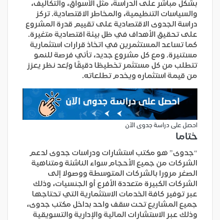
بشكل مباشر على الدراسة، مثل الأسواق، والتكاليف،
والسياسات التنظيمية، والمخاطر الاقتصادية. تركز
دراسة الجدوى الاقتصادية على تقييم قدرة المشروع
على تحقيق الأهداف في ظل بيئة اقتصادية متغيرة.
كما تساعد المستثمرين في اتخاذ قرارات استثمارية
مستنيرة. ومع كل مشروع جديد، تأتي فرصة للنمو
تتطلب من كل مستثمر تخطيطًا دقيقًا وبُعد نظر يعزز
من قيمة استثماره ويخدم تطلعاته.
احصل على دراسة جدوى الآن
ختاما
“جدوى” هو مكتب استشارات ودراسات جدوى لدعم
الشركات من جميع الأحجام سواء الناشئة ومتناهية
الصغر مرورا بالشركات المتوسطة ووصولا إلى
الشركات الكبيرة متعددة الأفرع أو الجنسيات، وذلك
عبر توفير كافة الخدمات الاستثمارية التي تحتاجها
جميع المشاريع تحت سقف واحد بداخل مكتب جدوى،
وذلك عبر الاستشارات المالية والإدارية والتسويقية