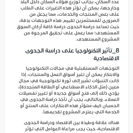
عدد السكان، بجانب توزيع هؤلاء السكان داخل البلد
وخارجها، يمكن أن تؤثر هذه التغيرات على الطلب
على بعض المنتجات والخدمات، مما يجعل من
الضروري للمستثمرين تقييم هذه التوجهات بدقة،
حيث تساعد دراسة الجدوى دراسة كافة أركان السوق
المستهدف؛ مما يعمل على تحقيق المرجوة من
المشروع المستهدف.
8_تأثير التكنولوجيا على دراسة الجدوى
الاقتصادية
التوجهات المستقبلية في مجالات التكنولوجيا
والابتكار يمكن أن تغير أسواق العمل والمنتجات. إذا
كانت التنبؤات تشير إلى ثورة تكنولوجية في مجال
معين (مثل الذكاء الاصطناعي أو الطاقة المتجددة)،
يؤدي ذلك إلى فتح أسواق جديدة أو تغيير تفضيلات
العملاء. وبالتالي، يجب أن تأخذ دراسة الجدوى في
الحسبان كيف ستؤثر هذه الابتكارات على المنتج أو
الخدمة التي يعتزم المشروع تقديمها.
هناك علاقة وطيدة بين الاقتصاد ودراسة الجدوى
الاقتصادية، حيث يجب مراعاة العوامل التي تؤثر