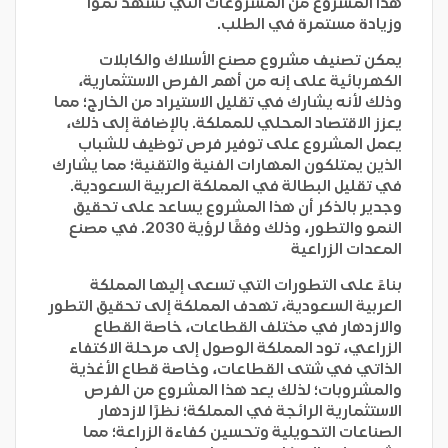
هذا المشروع من المشروعات التي تشهد نموًا
وزيادة مستمرة في الطلب.
يمكن تصنيف مشروع مصنع الأسلاك والكابلات
الكهربائية على إنه من أهم الفرص الاستثمارية،
وذلك لأنه يشارك في تقليل الاستيراد من الخارج؛ مما
يعزز الاقتصاد المحلي للمملكة. بالإضافة إلى ذلك،
يعمل المشروع على توفير فرص توظيف للشباب
الذين يمتلكون المهارات الفنية والتقنية؛ مما يشارك
في تقليل البطالة في المملكة العربية السعودية.
وجدير بالذكر أن هذا المشروع يساعد على تحقيق
النمو والتطور، وذلك وفقًا لرؤية 2030.
في مصنع
المعدات الزراعية
بناءً على التطورات التي تسعى إليها المملكة
العربية السعودية، تهدف المملكة إلى تحقيق التطور
والازدهار في مختلف القطاعات، خاصة القطاع
الزراعي، تود المملكة الوصول إلى مرحلة الاكتفاء
الذاتي في شتى القطاعات، وخاصة قطاع الأغذية
والمشروبات؛ لذلك يعد هذا المشروع من الفرص
الاستثمارية الرائجة في المملكة؛ نظرًا لازدهار
الصناعات التحويلية وتحسين كفاءة الزراعة؛ مما