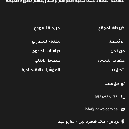
لتساعد العملاء على تنفيذ أفكارهم ومشاريعهم بصورة صحيحة
.
خريطة الموقع
خريطة الموقع
الرئيسية
مكتبة المشاريع
من نحن
دراسات الجدوى
جهات التمويل
خطوط الانتاج
اتصل بنا
المؤشرات الاقتصادية
تواصل معنا
0564986175
info@jadwa.com.sa
الرياض- حى ظهرة لبن - شارع نجد