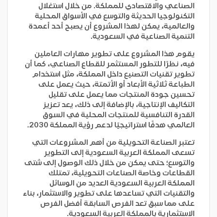
الصناعي والاقتصادي للمملكة. من خلال استغلال
التكنولوجيا الحديثة والتوسع في الأسواق المحلية
والعالمية، يمكن لهذا المشروع أن يصبح أحد أعمدة
التنمية الصناعية في السعودية.
يقوم هذا المشروع على تطوير مهارات العاملين
فيه، نظرًا للتطور المستثمر للقطاع الصناعي، كما أن
تطوير تقنيات التصنيع داخل المملكة، مثل استخدام
الطباعة ثلاثية الأبعاد أو الأتمتة، حيث يعمل على
تحسين جودة المنتجات مما يعمل على تقليل
التكاليف الإنتاجية، بالإضافة إلى ذلك، يعد تعزيز
القدرة التنافسية للمنتجات المحلية في السوق
العالمي هدفًا استراتيجيًا لدعم رؤية المملكة 2030.
تعتبر الصناعة التحويلية من أهم المشروعات التي
تسعى المملكة العربية السعودية إلى التطوير
والتوسع؛ حتى يمكن من خلال ذلك الوصول إلى شتى
القطاعات وخاصة الصناعات التحويلية، تمتلك
المملكة العربية السعودية العديد من الوسائل
والتقنيات التي تساعدها على تطوير والاستثمار، بناء
على مما سبق تعد الفرص السابقة أفضل الفرص
الاستثمارية بالمملكة العربية السعودية.