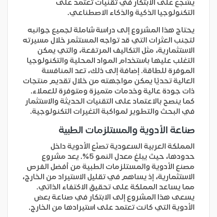
يشجع على الابتكار في تقنيات تعتمد على
التكنولوجيا الذكية والذكاء الاصطناعي.
يحتاج هذا المشروع إلى دراسة شاملة لجميع جوانبه
لتجنب العثرات التي قد تواجه المستثمر خلال مسيرته
الاستثمارية، مثل التكاليف المرتفعة، والتي يمكن
التغلب عليها باستخدام المواد المحلية والتكنولوجيا
الموفرة للطاقة. إضافة إلى ذلك، تعد المنافسة
العالية تحديًا يمكن مواجهته من خلال تقديم منتجات
ذات جودة عالية وخدمات متميزة ومتوفرة للعملاء.
كما ينصح بالاعتماد على التقنيات الحديثة والاستثمار
في البحث والتطوير لمواكبة التغيرات التكنولوجية.
صناعة الأدوية والمستلزمات الطبية
المملكة العربية السعودية تصنّع الأدوية داخل
حدودها، حيث يبلغ معدل النمو 5%. يعد مشروع
مصنع الأدوية والمستلزمات الطبية من أفضل الفرص
الاستثمارية، إذ يساهم في تقليل الاستيراد من الخارج،
مما يساعد المملكة على تحقيق الاكتفاء الذاتي.
يسعى هذا المشروع إلى الابتكار في صناعة بعض
الأدوية التي كانت تعتمد على استيرادها من الخارج.