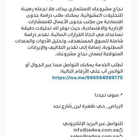
نجاح مشروعك الاستثماري بيدك، فلا تجعله رهينة
للتحليلات العشوائية. يمكنك طلب دراسة جدوى
اقتصادية من
مكتب جدوى الأعمال للاستشارات
الإدارية والاقتصادية
، حيث نوفر لك تحليلات دقيقة
تساعدك في اتخاذ القرارات الصائبة. نقدم دراسة
شاملة للسوق المستهدف، وتحليل الأدوات والمعدات
المطلوبة، إضافة إلى تقدير التكاليف والإيرادات
المتوقعة لضمان نجاح مشروعك.
لطلب الخدمة يمكنك التواصل معنا عبر الجوال أو
الواتس آب علي الأرقام التالية:
https://wa.me/966564986175
📍سوف تجدنا
الرياض_ حي ظهرة لبن_شارع نجد
للتواصل عبر البريد الإلكتروني
info@jadwa.com.sa
📩
sales@jadwa.com.sa
📩